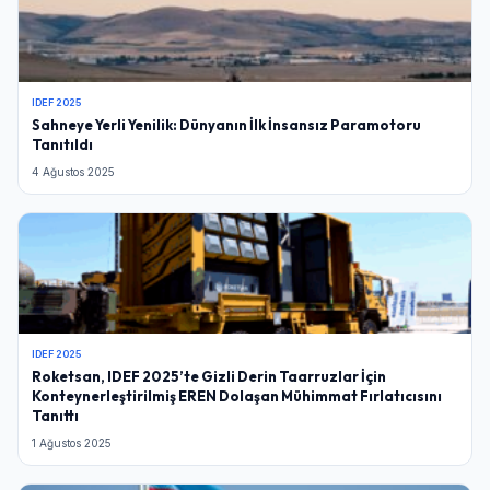
IDEF 2025
Sahneye Yerli Yenilik: Dünyanın İlk İnsansız Paramotoru
Tanıtıldı
4 Ağustos 2025
IDEF 2025
Roketsan, IDEF 2025’te Gizli Derin Taarruzlar İçin
Konteynerleştirilmiş EREN Dolaşan Mühimmat Fırlatıcısını
Tanıttı
1 Ağustos 2025