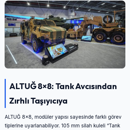
ALTUĞ 8×8: Tank Avcısından
Giriş Yap
Zırhlı Taşıyıcıya
Kullanıcı Adı veya E-posta
ALTUĞ 8×8, modüler yapısı sayesinde farklı görev
tiplerine uyarlanabiliyor. 105 mm silah kuleli “Tank