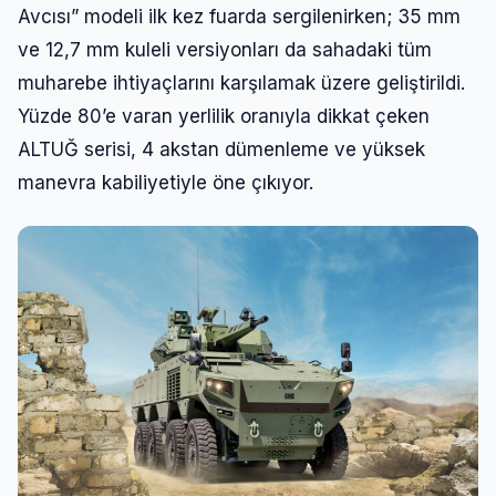
Şifre
Avcısı” modeli ilk kez fuarda sergilenirken; 35 mm
ve 12,7 mm kuleli versiyonları da sahadaki tüm
muharebe ihtiyaçlarını karşılamak üzere geliştirildi.
Beni Hatırla
Şifremi Unuttum
Yüzde 80’e varan yerlilik oranıyla dikkat çeken
ALTUĞ serisi, 4 akstan dümenleme ve yüksek
Giriş Yap
manevra kabiliyetiyle öne çıkıyor.