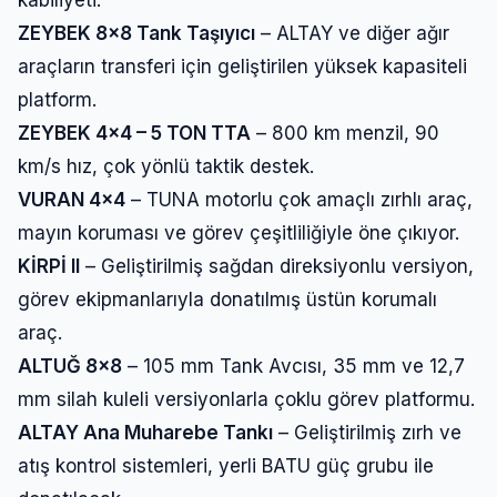
kabiliyeti.
ZEYBEK 8×8 Tank Taşıyıcı
– ALTAY ve diğer ağır
araçların transferi için geliştirilen yüksek kapasiteli
platform.
ZEYBEK 4×4 – 5 TON TTA
– 800 km menzil, 90
km/s hız, çok yönlü taktik destek.
VURAN 4×4
– TUNA motorlu çok amaçlı zırhlı araç,
mayın koruması ve görev çeşitliliğiyle öne çıkıyor.
KİRPİ II
– Geliştirilmiş sağdan direksiyonlu versiyon,
görev ekipmanlarıyla donatılmış üstün korumalı
araç.
ALTUĞ 8×8
– 105 mm Tank Avcısı, 35 mm ve 12,7
mm silah kuleli versiyonlarla çoklu görev platformu.
ALTAY Ana Muharebe Tankı
– Geliştirilmiş zırh ve
atış kontrol sistemleri, yerli BATU güç grubu ile