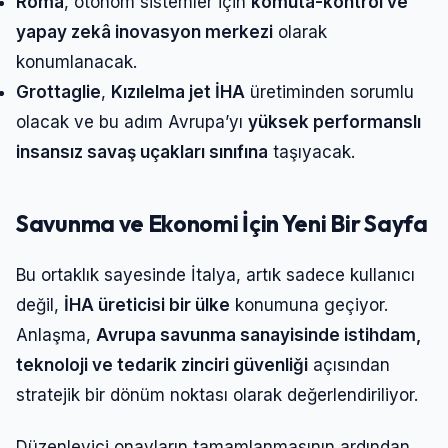
Roma
, otonom sistemler için
komuta-kontrol ve
yapay zekâ inovasyon merkezi
olarak
konumlanacak.
Grottaglie
,
Kızılelma jet İHA
üretiminden sorumlu
olacak ve bu adım Avrupa’yı
yüksek performanslı
insansız savaş uçakları sınıfına
taşıyacak.
Savunma ve Ekonomi İçin Yeni Bir Sayfa
Bu ortaklık sayesinde İtalya, artık sadece kullanıcı
değil,
İHA üreticisi bir ülke
konumuna geçiyor.
Anlaşma,
Avrupa savunma sanayisinde istihdam,
teknoloji ve tedarik zinciri güvenliği
açısından
stratejik bir dönüm noktası olarak değerlendiriliyor.
Düzenleyici onayların tamamlanmasının ardından