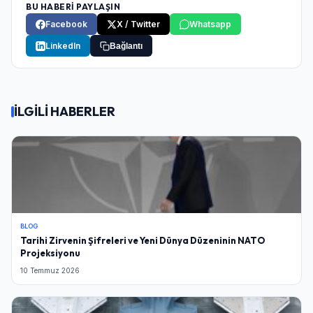
BU HABERİ PAYLAŞIN
Facebook
X / Twitter
Whatsapp
LinkedIn
Bağlantı
İLGİLİ HABERLER
BLOG
Tarihi Zirvenin Şifreleri ve Yeni Dünya Düzeninin NATO
Projeksiyonu
10 Temmuz 2026