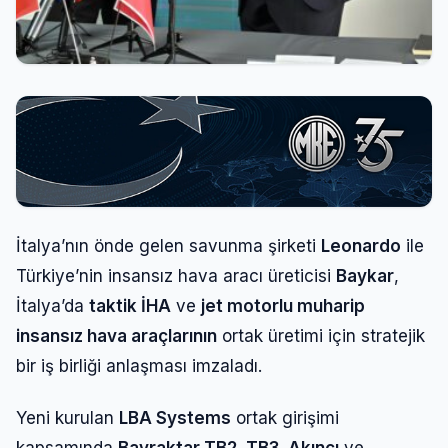
İtalya’nın önde gelen savunma şirketi
Leonardo
ile
Türkiye’nin insansız hava aracı üreticisi
Baykar
,
İtalya’da
taktik İHA
ve
jet motorlu muharip
insansız hava araçlarının
ortak üretimi için stratejik
bir iş birliği anlaşması imzaladı.
Yeni kurulan
LBA Systems
ortak girişimi
kapsamında
Bayraktar TB2, TB3, Akıncı
ve