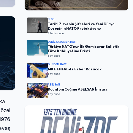
BLOG
Tarihi Zirvenin Şifreleri ve Yeni Dünya
Düzeninin NATO Projeksiyonu
4 hafta önce
DENIZ SAVUNMA HATTI
Türkiye NATO’nun İlk Gemisavar Balistik
Füze Kabiliyetine Erişti
1 ay önce
GÜNDEM HATTI
MKE ENFAL-17 Ezber Bozacak
1 ay önce
ASELSAN
Kuantum Çağına ASELSAN İmzası
1 ay önce
ika
 özel
 1976
savaş