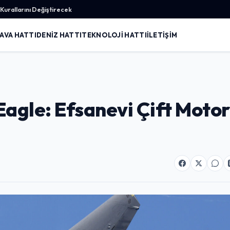
urallarını Değiştirecek
AVA HATTI
DENIZ HATTI
TEKNOLOJI HATTI
İLETIŞIM
agle: Efsanevi Çift Motor