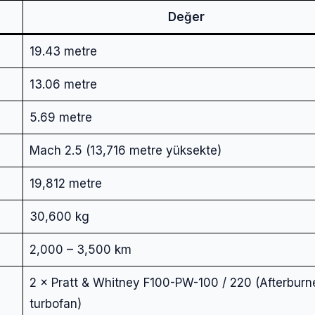
Şifre
Değer
19.43 metre
Beni Hatırla
Şifremi Unuttum
13.06 metre
Giriş Yap
5.69 metre
Mach 2.5 (13,716 metre yüksekte)
19,812 metre
30,600 kg
2,000 – 3,500 km
2 × Pratt & Whitney F100-PW-100 / 220 (Afterburner
turbofan)