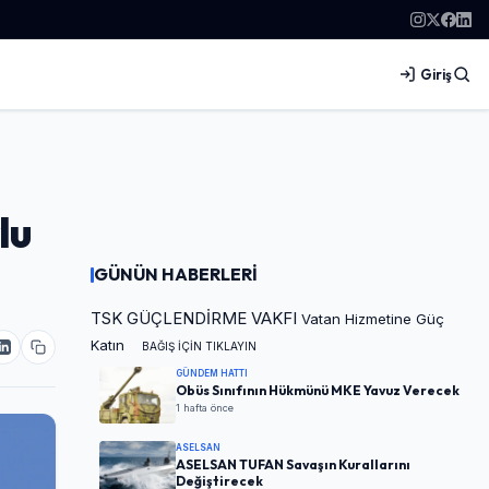
Giriş
lu
GÜNÜN HABERLERİ
TSK GÜÇLENDİRME VAKFI
Vatan Hizmetine Güç
Katın
BAĞIŞ İÇİN TIKLAYIN
GÜNDEM HATTI
Obüs Sınıfının Hükmünü MKE Yavuz Verecek
1 hafta önce
ASELSAN
ASELSAN TUFAN Savaşın Kurallarını
Değiştirecek