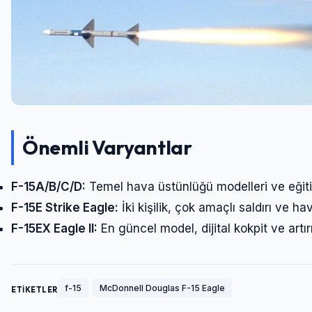
Önemli Varyantlar
F-15A/B/C/D:
Temel hava üstünlüğü modelleri ve eğiti
F-15E Strike Eagle:
İki kişilik, çok amaçlı saldırı ve h
F-15EX Eagle II:
En güncel model, dijital kokpit ve artı
f-15
McDonnell Douglas F-15 Eagle
ETİKETLER