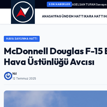
ASELSAN TUFAN Savaşın K
SON HABERLER
ANASAYFA
GÜNDEM HATTI
KARA HATTI
H
HAVA SAVUNMA HATTI
McDonnell Douglas F-15 E
Hava Üstünlüğü Avcısı
Nil
12 Temmuz 2025