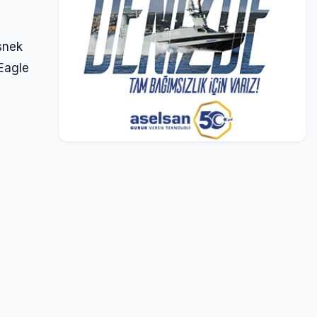
esnek
 Eagle