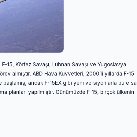
n F-15, Körfez Savaşı, Lübnan Savaşı ve Yugoslavya
rev almıştır. ABD Hava Kuvvetleri, 2000’li yıllarda F-15
ye başlamış, ancak F-15EX gibi yeni versiyonlarla bu efs
a planları yapılmıştır. Günümüzde F-15, birçok ülkenin
Giriş Yap
Kullanıcı Adı veya E-posta