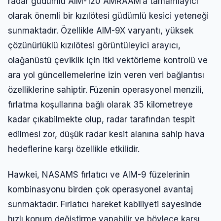
radar güdümlü AIM-120 AMRAAM’a tamamlayıcı
olarak önemli bir kızılötesi güdümlü kesici yeteneği
sunmaktadır. Özellikle AIM-9X varyantı, yüksek
çözünürlüklü kızılötesi görüntüleyici arayıcı,
olağanüstü çeviklik için itki vektörleme kontrolü ve
ara yol güncellemelerine izin veren veri bağlantısı
özelliklerine sahiptir. Füzenin operasyonel menzili,
fırlatma koşullarına bağlı olarak 35 kilometreye
kadar çıkabilmekte olup, radar tarafından tespit
edilmesi zor, düşük radar kesit alanına sahip hava
hedeflerine karşı özellikle etkilidir.
Hawkei, NASAMS fırlatıcı ve AIM-9 füzelerinin
kombinasyonu birden çok operasyonel avantaj
sunmaktadır. Fırlatıcı hareket kabiliyeti sayesinde
hızlı konum değiştirme yapabilir ve böylece karşı