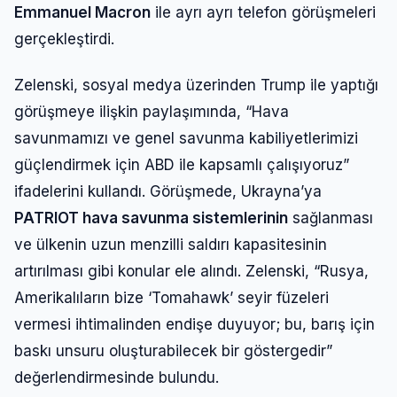
Emmanuel Macron
ile ayrı ayrı telefon görüşmeleri
gerçekleştirdi.
Giriş Yap
Zelenski, sosyal medya üzerinden Trump ile yaptığı
görüşmeye ilişkin paylaşımında, “Hava
Kullanıcı Adı veya E-posta
savunmamızı ve genel savunma kabiliyetlerimizi
güçlendirmek için ABD ile kapsamlı çalışıyoruz”
ifadelerini kullandı. Görüşmede, Ukrayna’ya
Şifre
PATRIOT hava savunma sistemlerinin
sağlanması
ve ülkenin uzun menzilli saldırı kapasitesinin
artırılması gibi konular ele alındı. Zelenski, “Rusya,
Beni Hatırla
Şifremi Unuttum
Amerikalıların bize ‘Tomahawk’ seyir füzeleri
vermesi ihtimalinden endişe duyuyor; bu, barış için
Giriş Yap
baskı unsuru oluşturabilecek bir göstergedir”
değerlendirmesinde bulundu.