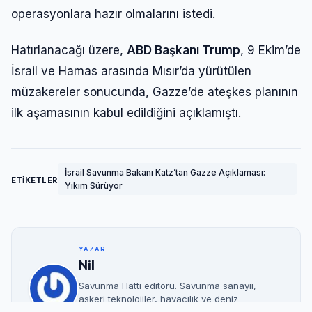
operasyonlara hazır olmalarını istedi.
Hatırlanacağı üzere,
ABD Başkanı Trump
, 9 Ekim’de
İsrail ve Hamas arasında Mısır’da yürütülen
müzakereler sonucunda, Gazze’de ateşkes planının
ilk aşamasının kabul edildiğini açıklamıştı.
İsrail Savunma Bakanı Katz’tan Gazze Açıklaması:
ETİKETLER
Yıkım Sürüyor
YAZAR
Nil
Savunma Hattı editörü. Savunma sanayii,
askeri teknolojiler, havacılık ve deniz
platformları üzerine güncel gelişmeleri takip