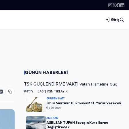
Giriş
GÜNÜN HABERLERİ
TSK GÜÇLENDİRME VAKFI
Vatan Hizmetine Güç
Katın
BAĞIŞ İÇİN TIKLAYIN
GÜNDEM HATTI
Obüs Sınıfının Hükmünü MKE Yavuz Verecek
6 gün önce
ASELSAN
ASELSAN TUFAN Savaşın Kurallarını
Değiştirecek