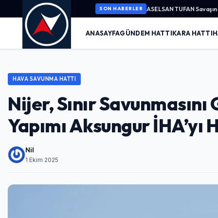
ASELSAN TUFAN Savaşın K
SON HABERLER
ANASAYFA
GÜNDEM HATTI
KARA HATTI
H
HAVA SAVUNMA HATTI
Nijer, Sınır Savunmasını
Yapımı Aksungur İHA’yı 
Nil
1 Ekim 2025