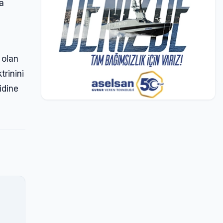
ma
 olan
rinini
didine