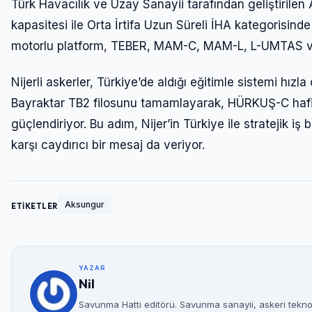
Türk Havacılık ve Uzay Sanayii tarafından geliştirilen
kapasitesi ile Orta İrtifa Uzun Süreli İHA kategorisind
motorlu platform, TEBER, MAM-C, MAM-L, L-UMTAS ve Ci
Nijerli askerler, Türkiye’de aldığı eğitimle sistemi hı
Bayraktar TB2 filosunu tamamlayarak, HÜRKUŞ-C hafif t
güçlendiriyor. Bu adım, Nijer’in Türkiye ile stratejik iş 
karşı caydırıcı bir mesaj da veriyor.
Aksungur
ETİKETLER
YAZAR
Nil
Savunma Hattı editörü. Savunma sanayii, askeri teknolo