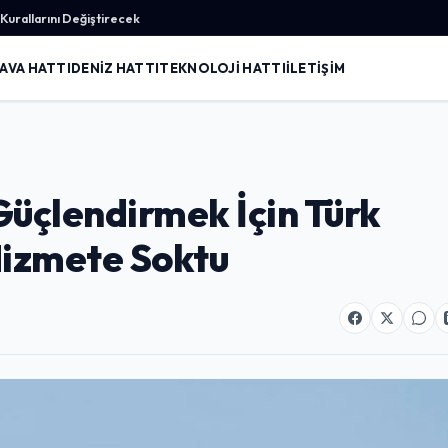
urallarını Değiştirecek
AVA HATTI
DENIZ HATTI
TEKNOLOJI HATTI
İLETIŞIM
 Güçlendirmek İçin Türk
Hizmete Soktu