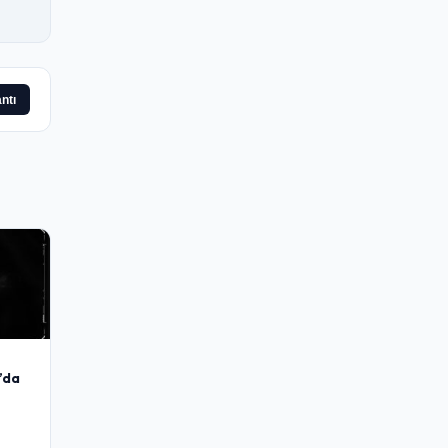
ntı
’da