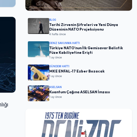
BLOG
Tarihi Zirvenin Şifreleri ve Yeni Dünya
Düzeninin NATO Projeksiyonu
4 hafta önce
DENIZ SAVUNMA HATTI
Türkiye NATO’nun İlk Gemisavar Balistik
Füze Kabiliyetine Erişti
1 ay önce
GÜNDEM HATTI
MKE ENFAL-17 Ezber Bozacak
1 ay önce
ASELSAN
Kuantum Çağına ASELSAN İmzası
1 ay önce
lığı