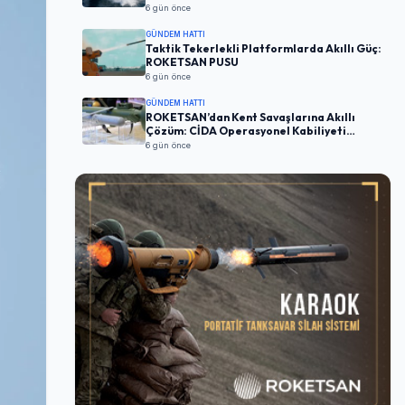
6 gün önce
GÜNDEM HATTI
Taktik Tekerlekli Platformlarda Akıllı Güç:
ROKETSAN PUSU
6 gün önce
GÜNDEM HATTI
ROKETSAN’dan Kent Savaşlarına Akıllı
Çözüm: CİDA Operasyonel Kabiliyeti
Artırıyor
6 gün önce