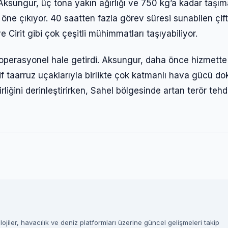
 Aksungur, üç tona yakın ağırlığı ve 750 kg’a kadar taşı
e öne çıkıyor. 40 saatten fazla görev süresi sunabilen çift
Giriş Yap
rit gibi çok çeşitli mühimmatları taşıyabiliyor.
Kullanıcı Adı veya E-posta
zla operasyonel hale getirdi. Aksungur, daha önce hizmette
aarruz uçaklarıyla birlikte çok katmanlı hava gücü dokt
birliğini derinleştirirken, Sahel bölgesinde artan terör teh
Şifre
Beni Hatırla
Şifremi Unuttum
Giriş Yap
jiler, havacılık ve deniz platformları üzerine güncel gelişmeleri takip