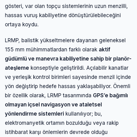
gösteri, var olan topçu sistemlerinin uzun menzilli,
hassas vuruş kabiliyetine dönüştürülebileceğini
ortaya koydu.
LRMP, balistik yükseltmelere dayanan geleneksel
155 mm mühimmatlardan farklı olarak
aktif
güdümlü ve manevra kabiliyetine sahip bir planör-
ateşleme
konseptiyle geliştirildi. Açılabilir kanatlar
ve yerleşik kontrol birimleri sayesinde menzil içinde
yön değiştirip hedefe hassas yaklaşabiliyor. Önemli
Giriş Yap
bir özellik olarak, LRMP tasarımında
GPS’e bağımlı
olmayan içsel navigasyon ve ataletsel
yönlendirme sistemleri
kullanılıyor; bu,
Kullanıcı Adı veya E-posta
elektromanyetik ortamın bozulduğu veya rakip
istihbarat karşı önlemlerin devrede olduğu