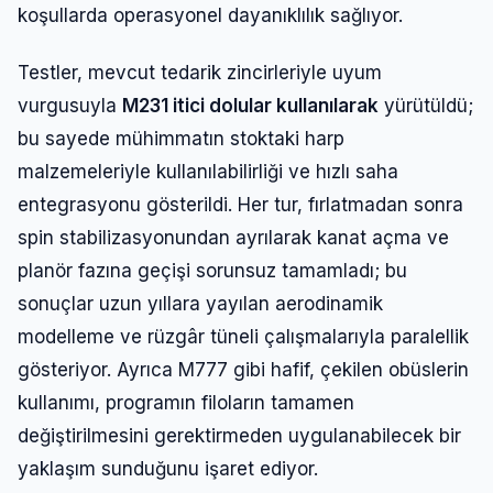
koşullarda operasyonel dayanıklılık sağlıyor.
Şifre
Testler, mevcut tedarik zincirleriyle uyum
vurgusuyla
M231 itici dolular kullanılarak
yürütüldü;
Beni Hatırla
Şifremi Unuttum
bu sayede mühimmatın stoktaki harp
malzemeleriyle kullanılabilirliği ve hızlı saha
Giriş Yap
entegrasyonu gösterildi. Her tur, fırlatmadan sonra
spin stabilizasyonundan ayrılarak kanat açma ve
planör fazına geçişi sorunsuz tamamladı; bu
sonuçlar uzun yıllara yayılan aerodinamik
modelleme ve rüzgâr tüneli çalışmalarıyla paralellik
gösteriyor. Ayrıca M777 gibi hafif, çekilen obüslerin
kullanımı, programın filoların tamamen
değiştirilmesini gerektirmeden uygulanabilecek bir
yaklaşım sunduğunu işaret ediyor.