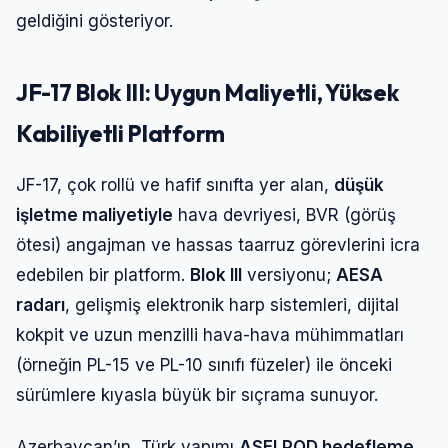
geldiğini gösteriyor.
JF-17 Blok III: Uygun Maliyetli, Yüksek
Kabiliyetli Platform
JF-17, çok rollü ve hafif sınıfta yer alan,
düşük
işletme maliyetiyle
hava devriyesi, BVR (görüş
ötesi) angajman ve hassas taarruz görevlerini icra
edebilen bir platform.
Blok III
versiyonu;
AESA
radarı
, gelişmiş elektronik harp sistemleri, dijital
kokpit ve uzun menzilli hava-hava mühimmatları
(örneğin PL-15 ve PL-10 sınıfı füzeler) ile önceki
sürümlere kıyasla büyük bir sıçrama sunuyor.
Azerbaycan’ın, Türk yapımı
ASELPOD hedefleme