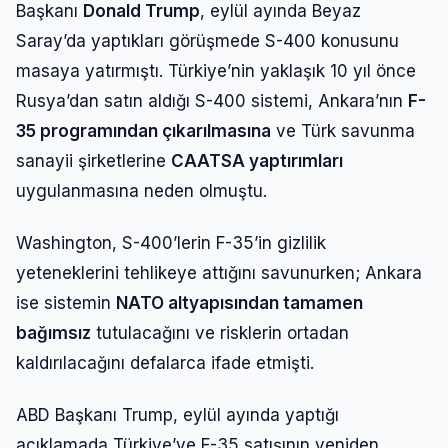
Başkanı
Donald Trump
, eylül ayında Beyaz
Saray’da yaptıkları görüşmede S-400 konusunu
masaya yatırmıştı. Türkiye’nin yaklaşık 10 yıl önce
Rusya’dan satın aldığı S-400 sistemi, Ankara’nın
F-
35 programından çıkarılmasına
ve Türk savunma
sanayii şirketlerine
CAATSA yaptırımları
uygulanmasına neden olmuştu.
Washington, S-400’lerin F-35’in gizlilik
yeteneklerini tehlikeye attığını savunurken; Ankara
ise sistemin
NATO altyapısından tamamen
Giriş Yap
bağımsız
tutulacağını ve risklerin ortadan
kaldırılacağını defalarca ifade etmişti.
Kullanıcı Adı veya E-posta
ABD Başkanı Trump, eylül ayında yaptığı
açıklamada Türkiye’ye F-35 satışının yeniden