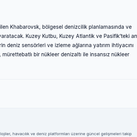
Şifre
abilen Khabarovsk, bölgesel denizcilik planlamasında ve
Beni Hatırla
Şifremi Unuttum
yaratacak. Kuzey Kutbu, Kuzey Atlantik ve Pasifik’teki an
in deniz sensörleri ve izleme ağlarına yatırım ihtiyacını
Giriş Yap
mürettebatlı bir nükleer denizaltı ile insansız nükleer
jiler, havacılık ve deniz platformları üzerine güncel gelişmeleri takip