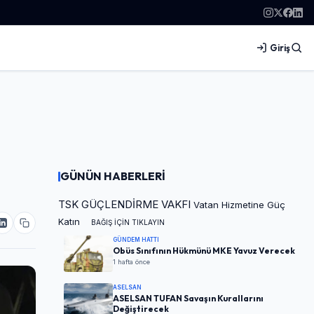
Giriş
GÜNÜN HABERLERİ
TSK GÜÇLENDİRME VAKFI
Vatan Hizmetine Güç
Katın
BAĞIŞ İÇİN TIKLAYIN
GÜNDEM HATTI
Obüs Sınıfının Hükmünü MKE Yavuz Verecek
1 hafta önce
ASELSAN
ASELSAN TUFAN Savaşın Kurallarını
Değiştirecek