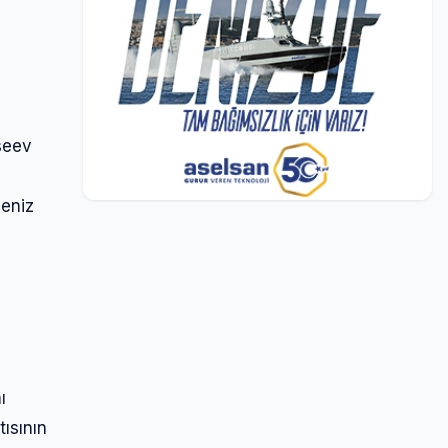
seev
deniz
m
ı
ısının