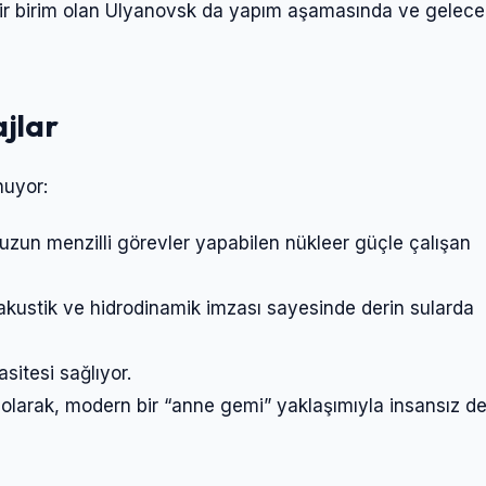
i bir birim olan Ulyanovsk da yapım aşamasında ve gelece
jlar
nuyor:
uzun menzilli görevler yapabilen nükleer güçle çalışan
şı akustik ve hidrodinamik imzası sayesinde derin sularda
Giriş Yap
asitesi sağlıyor.
klı olarak, modern bir “anne gemi” yaklaşımıyla insansız de
Kullanıcı Adı veya E-posta