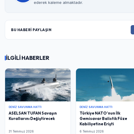
ederek kaleme almaktadır.
BU HABERİ PAYLAŞIN
İLGİLİ HABERLER
DENIZ SAVUNMA HATTI
DENIZ SAVUNMA HATTI
ASELSAN TUFAN Savaşın
Türkiye NATO’nun İlk
Kurallarını Değiştirecek
Gemisavar Balistik Füze
Kabiliyetine Erişti
31 Temmuz 2026
6 Temmuz 2026