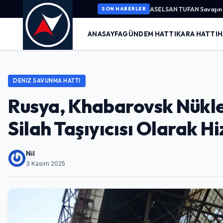
ASELSAN TUFAN Savaşın K
SON HABERLER
ANASAYFA
GÜNDEM HATTI
KARA HATTI
H
DENIZ SAVUNMA HATTI
Rusya, Khabarovsk Nüklee
Silah Taşıyıcısı Olarak H
Nil
3 Kasım 2025