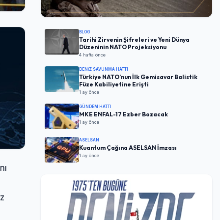
BLOG
Tarihi Zirvenin Şifreleri ve Yeni Dünya
Düzeninin NATO Projeksiyonu
4 hafta önce
DENIZ SAVUNMA HATTI
Türkiye NATO’nun İlk Gemisavar Balistik
Füze Kabiliyetine Erişti
1 ay önce
GÜNDEM HATTI
MKE ENFAL-17 Ezber Bozacak
1 ay önce
ASELSAN
Kuantum Çağına ASELSAN İmzası
1 ay önce
nı
ız