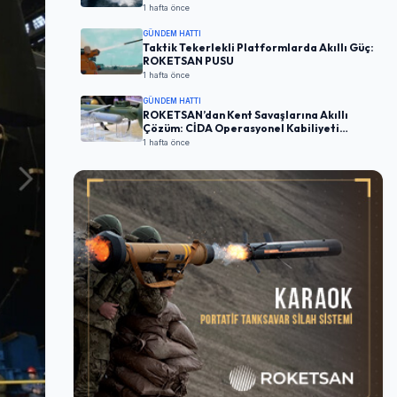
1 hafta önce
GÜNDEM HATTI
Taktik Tekerlekli Platformlarda Akıllı Güç:
ROKETSAN PUSU
1 hafta önce
GÜNDEM HATTI
ROKETSAN’dan Kent Savaşlarına Akıllı
Çözüm: CİDA Operasyonel Kabiliyeti
Artırıyor
1 hafta önce