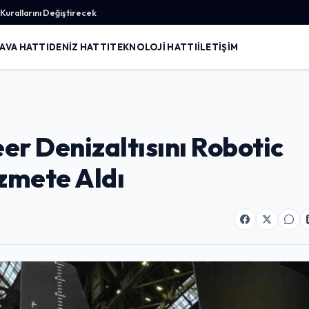
urallarını Değiştirecek
AVA HATTI
DENIZ HATTI
TEKNOLOJI HATTI
İLETIŞIM
r Denizaltısını Robotic
izmete Aldı