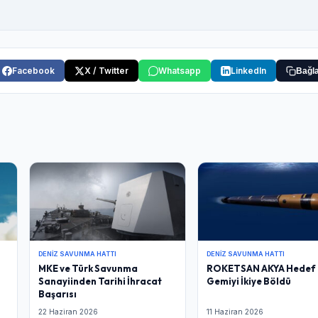
Facebook
X / Twitter
Whatsapp
LinkedIn
Bağla
DENIZ SAVUNMA HATTI
DENIZ SAVUNMA HATTI
MKE ve Türk Savunma
ROKETSAN AKYA Hedef
Sanayiinden Tarihi İhracat
Gemiyi İkiye Böldü
Başarısı
22 Haziran 2026
11 Haziran 2026