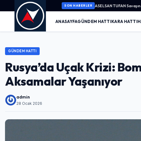
ASELSAN TUFAN Savaşın K
SON HABERLER
ANASAYFA
GÜNDEM HATTI
KARA HATTI
H
GÜNDEM HATTI
Rusya’da Uçak Krizi: Bo
Aksamalar Yaşanıyor
admin
28 Ocak 2026