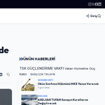
Giriş
nde
GÜNÜN HABERLERİ
TSK GÜÇLENDİRME VAKFI
Vatan Hizmetine Güç
Katın
BAĞIŞ İÇİN TIKLAYIN
GÜNDEM HATTI
Obüs Sınıfının Hükmünü MKE Yavuz Verecek
7 gün önce
ASELSAN
ASELSAN TUFAN Savaşın Kurallarını
Değiştirecek