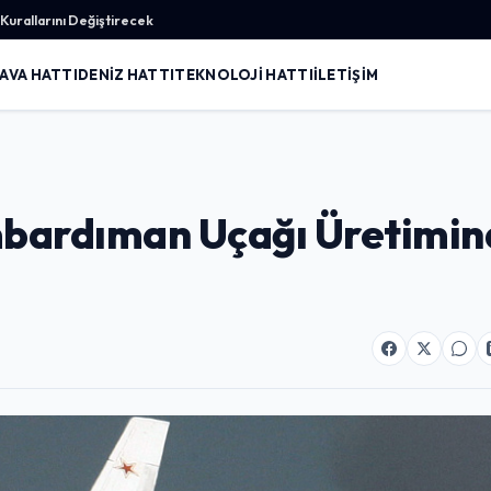
urallarını Değiştirecek
AVA HATTI
DENIZ HATTI
TEKNOLOJI HATTI
İLETIŞIM
mbardıman Uçağı Üretimi