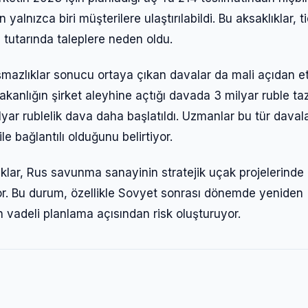
lnızca biri müşterilere ulaştırılabildi. Bu aksaklıklar, ti
 tutarında taleplere neden oldu.
azlıklar sonucu ortaya çıkan davalar da mali açıdan etk
nlığın şirket aleyhine açtığı davada 3 milyar ruble ta
ar rublelik dava daha başlatıldı. Uzmanlar bu tür davala
e bağlantılı olduğunu belirtiyor.
luklar, Rus savunma sanayinin stratejik uçak projelerinde
ıyor. Bu durum, özellikle Sovyet sonrası dönemde yeniden
vadeli planlama açısından risk oluşturuyor.