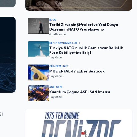
BLOG
Tarihi Zirvenin Şifreleri ve Yeni Dünya
Düzeninin NATO Projeksiyonu
4 hafta önce
DENIZ SAVUNMA HATTI
Türkiye NATO’nun İlk Gemisavar Balistik
Füze Kabiliyetine Erişti
1 ay önce
GÜNDEM HATTI
MKE ENFAL-17 Ezber Bozacak
1 ay önce
ASELSAN
Kuantum Çağına ASELSAN İmzası
1 ay önce
si