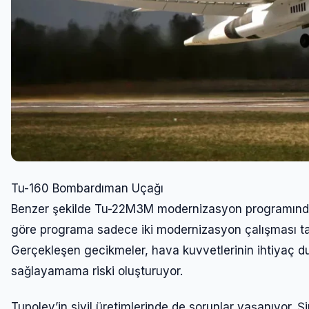
Tu-160 Bombardıman Uçağı
Benzer şekilde Tu-22M3M modernizasyon programında 
göre programa sadece iki modernizasyon çalışması tam
Gerçekleşen gecikmeler, hava kuvvetlerinin ihtiya
sağlayamama riski oluşturuyor.
Tupolev’in sivil üretimlerinde de sorunlar yaşanıyor. Şi