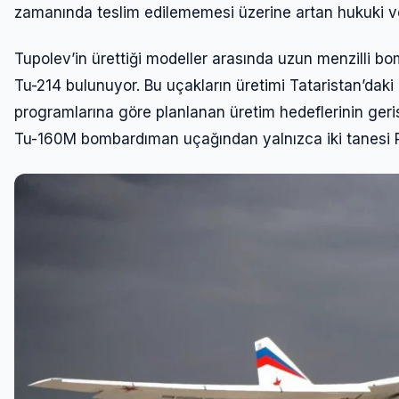
zamanında teslim edilememesi üzerine artan hukuki ve m
Tupolev’in ürettiği modeller arasında uzun menzilli b
Tu-214 bulunuyor. Bu uçakların üretimi Tataristan’da
programlarına göre planlanan üretim hedeflerinin geris
Tu-160M bombardıman uçağından yalnızca iki tanesi Rus