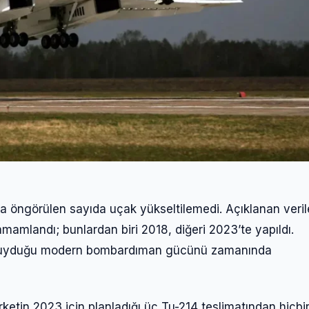
Giriş Yap
Kullanıcı Adı veya E-posta
Şifre
öngörülen sayıda uçak yükseltilemedi. Açıklanan veril
amlandı; bunlardan biri 2018, diğeri 2023’te yapıldı.
Beni Hatırla
Şifremi Unuttum
ç duyduğu modern bombardıman gücünü zamanında
Giriş Yap
rketin 2023 için planladığı üç Tu-214 teslimatından hiçbir