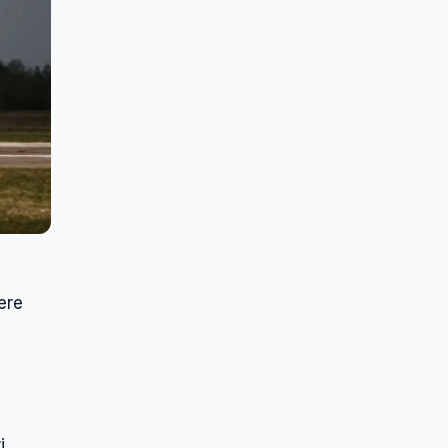
ere
i