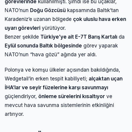
görevlerinde
kullanılmıştı. Şimdi ise bu uçaklar,
NATO’nun
Doğu Gözcüsü
kapsamında Baltık’tan
Karadeniz’e uzanan bölgede
çok uluslu hava erken
uyarı görevleri
yürütüyor.
Benzer şekilde
Türkiye’ye ait E-7T Barış Kartalı
da
Eylül sonunda Baltık bölgesinde
görev yaparak
NATO’nun “hava gözü” ağında yer aldı.
Polonya ve komşu ülkeler açısından bakıldığında,
Wedgetail’in erken tespit kabiliyeti;
alçaktan uçan
İHA’lar ve seyir füzelerine karşı savunmayı
güçlendiriyor,
önleme sürelerini kısaltıyor
ve
mevcut hava savunma sistemlerinin etkinliğini
artırıyor.