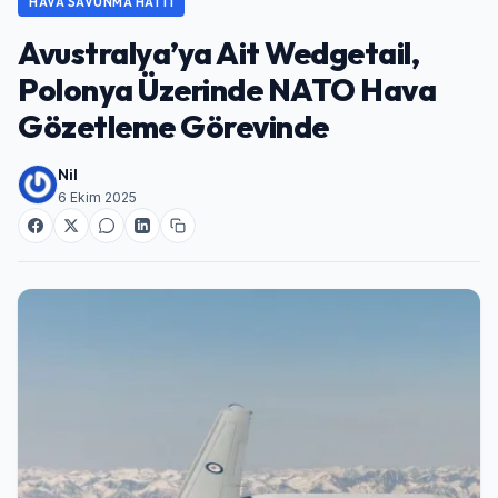
HAVA SAVUNMA HATTI
Avustralya’ya Ait Wedgetail,
Polonya Üzerinde NATO Hava
Gözetleme Görevinde
Nil
6 Ekim 2025
Giriş Yap
Kullanıcı Adı veya E-posta