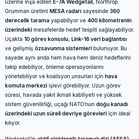
üzerine inşa edilen
E-7A Wedgetail
, Northrop
Grumman üretimi
MESA radarı
sayesinde
360
derecelik tarama
yapabiliyor ve
400 kilometrenin
üzerindeki
mesafelerde hedef tespiti sağlayabiliyor.
Uçakta
10 görev konsolu
,
Link-16 veri bağlantısı
ve gelişmiş
özsavunma sistemleri
bulunuyor. Bu
sayede aynı anda hem hava hem deniz hedeflerini
takip edebiliyor, önleme operasyonlarını
yönetebiliyor ve koalisyon unsurları için
hava
komuta merkezi
işlevi görebiliyor. Uzun görev
süresi, havada yakıt ikmali kabiliyeti ve yüksek
sistem güvenilirliği, uçağı NATO’nun
doğu kanadı
üzerindeki uzun süreli devriye görevleri
için ideal
kılıyor.
Wedgetail’in
aktif elektronik taramalı dizi (AESA)