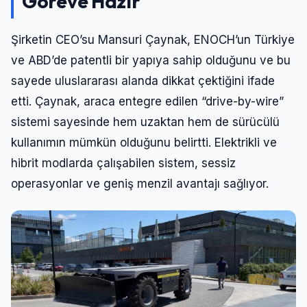
Göreve Hazır
Şifre
Şirketin CEO’su Mansuri Çaynak, ENOCH’un Türkiye
ve ABD’de patentli bir yapıya sahip olduğunu ve bu
Beni Hatırla
Şifremi Unuttum
sayede uluslararası alanda dikkat çektiğini ifade
etti. Çaynak, araca entegre edilen “drive-by-wire”
Giriş Yap
sistemi sayesinde hem uzaktan hem de sürücülü
kullanımın mümkün olduğunu belirtti. Elektrikli ve
hibrit modlarda çalışabilen sistem, sessiz
operasyonlar ve geniş menzil avantajı sağlıyor.