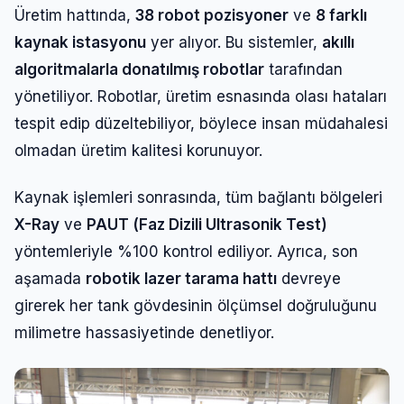
Üretim hattında,
38 robot pozisyoner
ve
8 farklı
kaynak istasyonu
yer alıyor. Bu sistemler,
akıllı
algoritmalarla donatılmış robotlar
tarafından
yönetiliyor. Robotlar, üretim esnasında olası hataları
tespit edip düzeltebiliyor, böylece insan müdahalesi
olmadan üretim kalitesi korunuyor.
Kaynak işlemleri sonrasında, tüm bağlantı bölgeleri
X-Ray
ve
PAUT (Faz Dizili Ultrasonik Test)
yöntemleriyle %100 kontrol ediliyor. Ayrıca, son
Giriş Yap
aşamada
robotik lazer tarama hattı
devreye
girerek her tank gövdesinin ölçümsel doğruluğunu
milimetre hassasiyetinde denetliyor.
Kullanıcı Adı veya E-posta