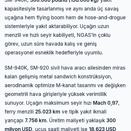
kapasitesiyle tasarlanmış ve aynı anda üç savaş
uçağına hem flying boom hem de hose-and-drogue
sistemleriyle yakıt aktarabiliyor. Uçağın uzun
menzili ve hızlı seyir kabiliyeti, NGAS’in çoklu
görev, uzun süre havada kalış ve geniş
operasyonel esneklik hedefleriyle uyumlu.
SM-940K, SM-920 sivil hava aracı ailesinden miras
kalan gelişmiş metal sandwich konstrüksiyon,
aerodinamik optimize M-kanat tasarımı ve değişken
geometrili hava girişleriyle yüksek verimlilik
sunuyor. Uçağın maksimum seyir hızı
Mach 0,97
,
ferry menzili
25.023 km
ve tipik yakıt ikmali
yarıçapı
7.756 km
. Üretim maliyeti yaklaşık
300
milyon USD
, uçuş saati maliyeti ise
18.623 USD