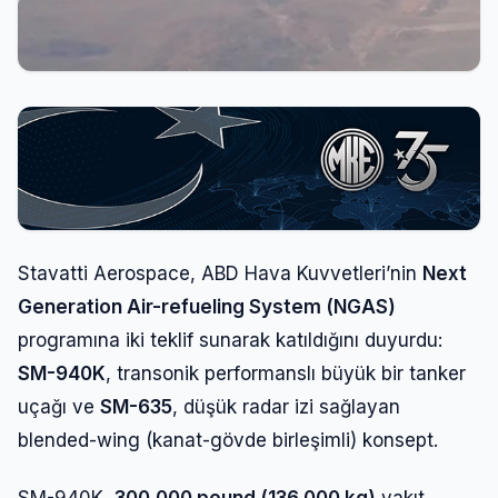
Stavatti Aerospace, ABD Hava Kuvvetleri’nin
Next
Generation Air-refueling System (NGAS)
programına iki teklif sunarak katıldığını duyurdu:
SM-940K
, transonik performanslı büyük bir tanker
uçağı ve
SM-635
, düşük radar izi sağlayan
blended-wing (kanat-gövde birleşimli) konsept.
SM-940K,
300.000 pound (136.000 kg)
yakıt