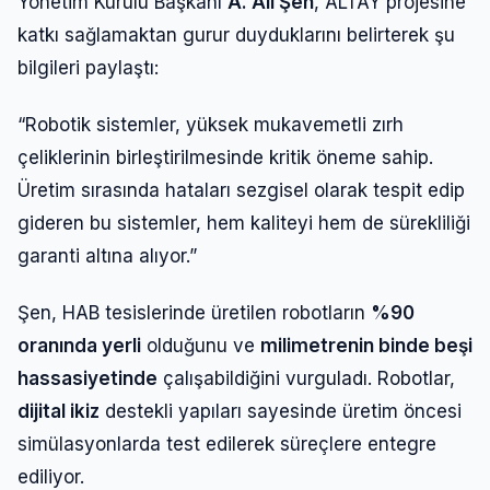
Yönetim Kurulu Başkanı
A. Ali Şen
, ALTAY projesine
katkı sağlamaktan gurur duyduklarını belirterek şu
bilgileri paylaştı:
“Robotik sistemler, yüksek mukavemetli zırh
çeliklerinin birleştirilmesinde kritik öneme sahip.
Üretim sırasında hataları sezgisel olarak tespit edip
gideren bu sistemler, hem kaliteyi hem de sürekliliği
garanti altına alıyor.”
Şen, HAB tesislerinde üretilen robotların
%90
oranında yerli
olduğunu ve
milimetrenin binde beşi
hassasiyetinde
çalışabildiğini vurguladı. Robotlar,
dijital ikiz
destekli yapıları sayesinde üretim öncesi
simülasyonlarda test edilerek süreçlere entegre
ediliyor.