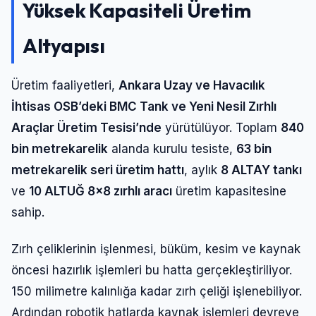
Yüksek Kapasiteli Üretim
Altyapısı
Üretim faaliyetleri,
Ankara Uzay ve Havacılık
İhtisas OSB’deki BMC Tank ve Yeni Nesil Zırhlı
Araçlar Üretim Tesisi’nde
yürütülüyor. Toplam
840
bin metrekarelik
alanda kurulu tesiste,
63 bin
metrekarelik seri üretim hattı
, aylık
8 ALTAY tankı
ve
10 ALTUĞ 8×8 zırhlı aracı
üretim kapasitesine
sahip.
Zırh çeliklerinin işlenmesi, büküm, kesim ve kaynak
öncesi hazırlık işlemleri bu hatta gerçekleştiriliyor.
150 milimetre kalınlığa kadar zırh çeliği işlenebiliyor.
Ardından robotik hatlarda kaynak işlemleri devreye