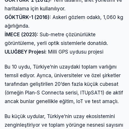
GÖKTÜRK-2 (2012):
Yerli tasarım, afet yönetimi ve
haritalama için kullanılıyor.
GÖKTÜRK-1 (2016):
Askeri gözlem odaklı, 1,060 kg
ağırlığında.
İMECE (2023):
Sub-metre çözünürlükte
görüntüleme, yerli optik sistemlerle donatıldı.
ULUĞBEY Projesi:
Milli GPS uydusu projesi
Bu 10 uydu, Türkiye’nin uzaydaki toplam varlığını
temsil ediyor. Ayrıca, üniversiteler ve özel şirketler
tarafından geliştirilen 20’den fazla küçük cubesat
(örneğin Plan-S Connecta serisi, ITUpSAT1) de aktif
ancak bunlar genellikle eğitim, IoT ve test amaçlı.
Bu küçük uydular, Türkiye’nin uzay ekosistemini
zenginleştiriyor ve toplam yörünge nesnesi sayısını