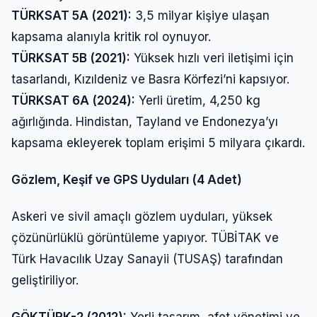
Şifre
TÜRKSAT 5A (2021):
3,5 milyar kişiye ulaşan
kapsama alanıyla kritik rol oynuyor.
TÜRKSAT 5B (2021):
Yüksek hızlı veri iletişimi için
Beni Hatırla
Şifremi Unuttum
tasarlandı, Kızıldeniz ve Basra Körfezi’ni kapsıyor.
TÜRKSAT 6A (2024):
Yerli üretim, 4,250 kg
Giriş Yap
ağırlığında. Hindistan, Tayland ve Endonezya’yı
kapsama ekleyerek toplam erişimi 5 milyara çıkardı.
Gözlem, Keşif ve GPS Uyduları (4 Adet)
Askeri ve sivil amaçlı gözlem uyduları, yüksek
çözünürlüklü görüntüleme yapıyor. TÜBİTAK ve
Türk Havacılık Uzay Sanayii (TUSAŞ) tarafından
geliştiriliyor.