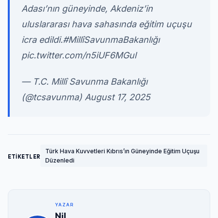
Adası’nın güneyinde, Akdeniz’in
uluslararası hava sahasında eğitim uçuşu
icra edildi.
#MillîSavunmaBakanlığı
pic.twitter.com/n5iUF6MGul
— T.C. Millî Savunma Bakanlığı
(@tcsavunma)
August 17, 2025
Türk Hava Kuvvetleri Kıbrıs’ın Güneyinde Eğitim Uçuşu
ETİKETLER
Düzenledi
YAZAR
Nil