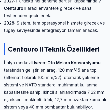
2027:
İlk “doktrinel deneme partisi” kapsamında
7
Centauro II
aracı envantere girecek ve saha
testlerinden geçirilecek.
2028:
Sistem, tam operasyonel hizmete girecek ve
tugay seviyesinde entegrasyon tamamlanacak.
Centauro II Teknik Özellikleri
İtalya merkezli
Iveco–Oto Melara Konsorsiyumu
tarafından geliştirilen araç, 120 mm/45 ana top
(alternatif olarak 105 mm/52), otomatik yükleme
sistemi ve NATO standardı mühimmat kullanma
kapasitesine sahip. İkincil silahlandırmada 7,62 mm
eş eksenli makineli tüfek, 12,7 mm uzaktan komutalı
sistem veya 40 mm bombaatar bulunabiliyor.