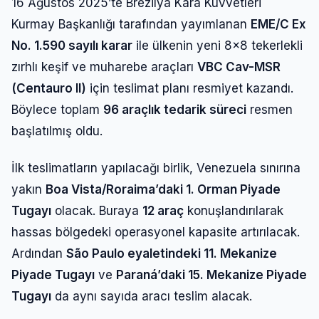
16 Ağustos 2025’te Brezilya Kara Kuvvetleri
Kurmay Başkanlığı tarafından yayımlanan
EME/C Ex
No. 1.590 sayılı karar
ile ülkenin yeni 8×8 tekerlekli
zırhlı keşif ve muharebe araçları
VBC Cav-MSR
(Centauro II)
için teslimat planı resmiyet kazandı.
Böylece toplam
96 araçlık tedarik süreci
resmen
başlatılmış oldu.
İlk teslimatların yapılacağı birlik, Venezuela sınırına
yakın
Boa Vista/Roraima’daki 1. Orman Piyade
Tugayı
olacak. Buraya
12 araç
konuşlandırılarak
hassas bölgedeki operasyonel kapasite artırılacak.
Ardından
São Paulo eyaletindeki 11. Mekanize
Piyade Tugayı
ve
Paraná’daki 15. Mekanize Piyade
Tugayı
da aynı sayıda aracı teslim alacak.