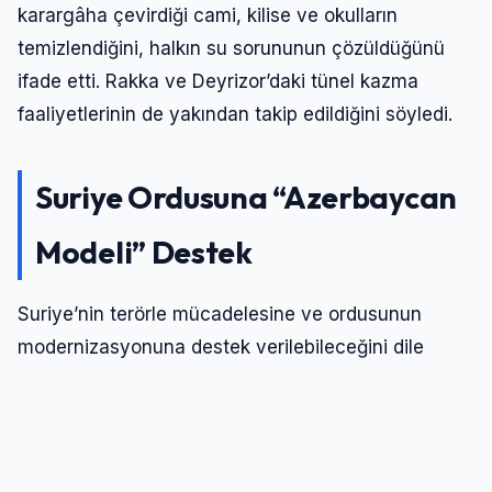
karargâha çevirdiği cami, kilise ve okulların
temizlendiğini, halkın su sorununun çözüldüğünü
ifade etti. Rakka ve Deyrizor’daki tünel kazma
faaliyetlerinin de yakından takip edildiğini söyledi.
Suriye Ordusuna “Azerbaycan
Modeli” Destek
Suriye’nin terörle mücadelesine ve ordusunun
modernizasyonuna destek verilebileceğini dile
getiren Bakan Güler, Türkiye’nin askeri eğitim
tecrübesine dikkat çekti. Daha önce Suriye’yi
ziyaret ettiğini belirten Güler, geçtiğimiz haftalarda
Genelkurmay Başkanı ile Kara Kuvvetleri