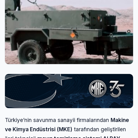
Giriş Yap
Kullanıcı Adı veya E-posta
Şifre
Beni Hatırla
Şifremi Unuttum
Giriş Yap
Türkiye’nin savunma sanayii firmalarından
Makine
ve Kimya Endüstrisi (MKE)
tarafından geliştirilen