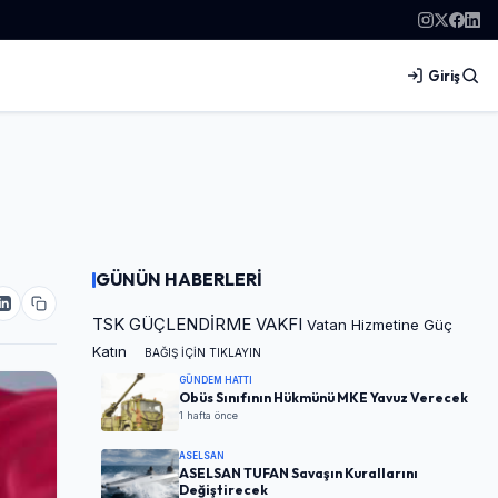
Giriş
GÜNÜN HABERLERİ
TSK GÜÇLENDİRME VAKFI
Vatan Hizmetine Güç
Katın
BAĞIŞ İÇİN TIKLAYIN
GÜNDEM HATTI
Obüs Sınıfının Hükmünü MKE Yavuz Verecek
1 hafta önce
ASELSAN
ASELSAN TUFAN Savaşın Kurallarını
Değiştirecek