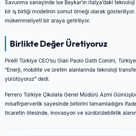
Savunma sanayinde ise Baykar’ın İtalya’daki teknoloji o
bir iş birliği modelinin somut örneği olarak gösteriliyo
mükemmeliyeti bir araya getiriliyor.
Birlikte Değer Üretiyoruz
Pirelli Türkiye CEO’su Gian Paolo Gatti Comini, Türkiye-İt
“Enerji, mobilite ve üretim alanlarında teknoloji transfer
yürütüyoruz” dedi.
Ferrero Türkiye Çikolata Genel Müdürü Azmi Gümüşlüoğlu
misafirperverlik sayesinde birbirini tamamladığını ifa
ticaretin ötesinde, inovasyon ve sürdürülebilirlik alan