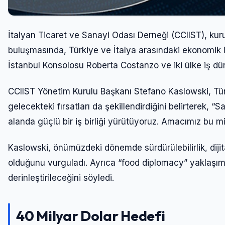
İtalyan Ticaret ve Sanayi Odası Derneği (CCIIST), ku
buluşmasında, Türkiye ve İtalya arasındaki ekonomik ili
İstanbul Konsolosu Roberta Costanzo ve iki ülke iş dün
CCIIST Yönetim Kurulu Başkanı Stefano Kaslowski, Türki
gelecekteki fırsatları da şekillendirdiğini belirterek
alanda güçlü bir iş birliği yürütüyoruz. Amacımız bu mi
Kaslowski, önümüzdeki dönemde sürdürülebilirlik, diji
olduğunu vurguladı. Ayrıca “food diplomacy” yaklaşımıy
derinleştirileceğini söyledi.
40 Milyar Dolar Hedefi