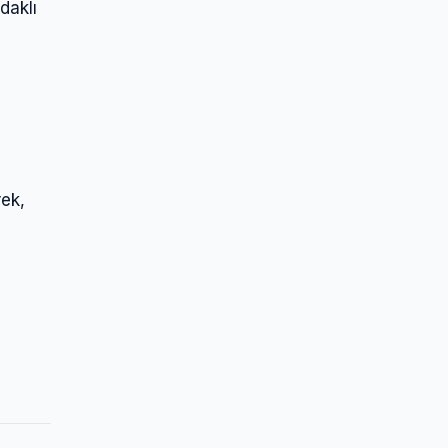
daklı
rek,