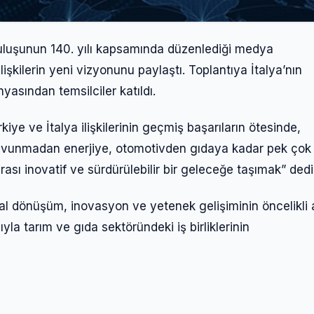
ruluşunun 140. yılı kapsamında düzenlediği medya
şkilerin yeni vizyonunu paylaştı. Toplantıya İtalya’nın
yasından temsilciler katıldı.
ye ve İtalya ilişkilerinin geçmiş başarıların ötesinde,
, “Savunmadan enerjiye, otomotivden gıdaya kadar pek çok
rası inovatif ve sürdürülebilir bir geleceğe taşımak” dedi
tal dönüşüm, inovasyon ve yetenek gelişiminin öncelikli 
la tarım ve gıda sektöründeki iş birliklerinin