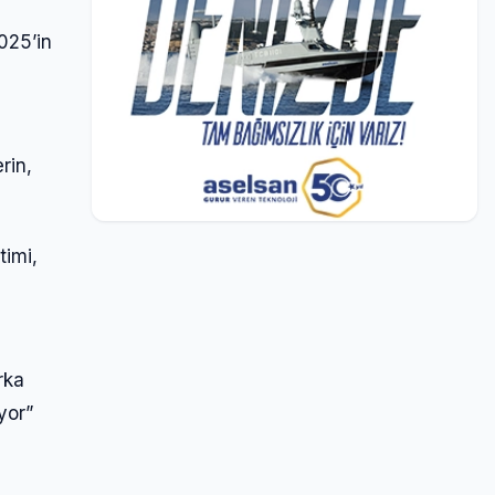
025’in
rin,
timi,
rka
yor”