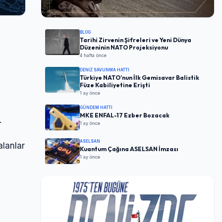
BLOG
Tarihi Zirvenin Şifreleri ve Yeni Dünya
Düzeninin NATO Projeksiyonu
4 hafta önce
DENIZ SAVUNMA HATTI
Türkiye NATO’nun İlk Gemisavar Balistik
Füze Kabiliyetine Erişti
1 ay önce
GÜNDEM HATTI
MKE ENFAL-17 Ezber Bozacak
.
1 ay önce
ASELSAN
alanlar
Kuantum Çağına ASELSAN İmzası
1 ay önce