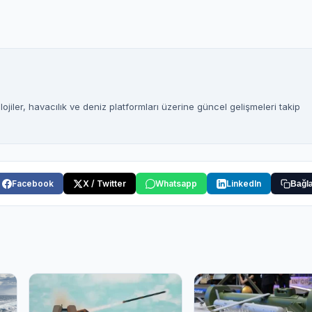
Şifre
Beni Hatırla
Şifremi Unuttum
jiler, havacılık ve deniz platformları üzerine güncel gelişmeleri takip
Giriş Yap
Facebook
X / Twitter
Whatsapp
LinkedIn
Bağla