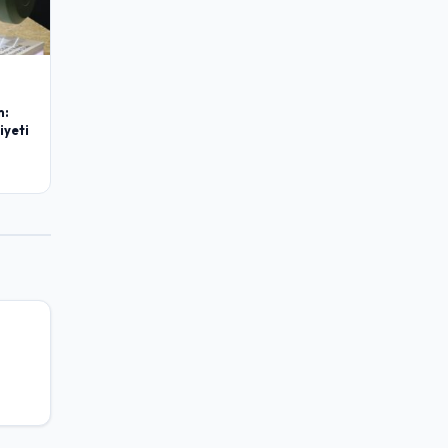
m:
iyeti