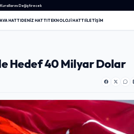
urallarını Değiştirecek
AVA HATTI
DENIZ HATTI
TEKNOLOJI HATTI
İLETIŞIM
de Hedef 40 Milyar Dolar