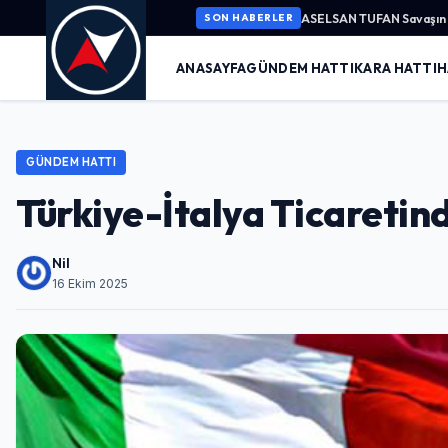
ASELSAN TUFAN Savaşın K
SON HABERLER
ANASAYFA
GÜNDEM HATTI
KARA HATTI
H
GÜNDEM HATTI
Türkiye-İtalya Ticaretin
Nil
16 Ekim 2025