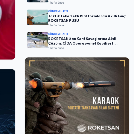
1 hafta önce
GÜNDEM HATTI
Taktik Tekerlekli Platformlarda Akıllı Güç:
ROKETSAN PUSU
1 hafta önce
GÜNDEM HATTI
ROKETSAN’dan Kent Savaşlarına Akıllı
Çözüm: CİDA Operasyonel Kabiliyeti
Artırıyor
1 hafta önce