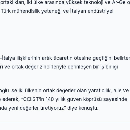
rtaklıkları, iki ülke arasında yüksek teknoloji ve Ar-Ge o
r. Türk mühendislik yeteneği ve İtalyan endüstriyel
alya ilişkilerinin artık ticaretin ötesine geçtiğini belirte
i ve ortak değer zincirleriyle derinleşen bir iş birliği
Giriş Yap
 ise iki ülkenin ortak değerler olan yaratıcılık, aile ve
de ederek, “CCIIST’in 140 yıllık güven köprüsü sayesinde
ında yeni değerler üretiyoruz” diye konuştu.
Kullanıcı Adı veya E-posta