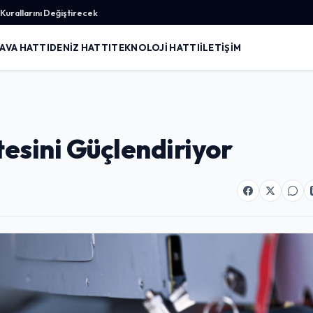
urallarını Değiştirecek
AVA HATTI
DENIZ HATTI
TEKNOLOJI HATTI
İLETIŞIM
esini Güçlendiriyor