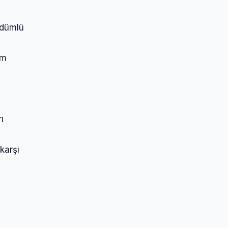
üdümlü
üm
ı
karşı