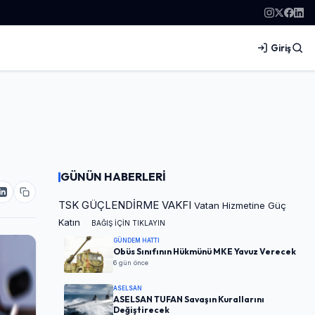
Giriş
GÜNÜN HABERLERİ
TSK GÜÇLENDİRME VAKFI
Vatan Hizmetine Güç
Katın
BAĞIŞ İÇİN TIKLAYIN
GÜNDEM HATTI
Obüs Sınıfının Hükmünü MKE Yavuz Verecek
6 gün önce
ASELSAN
ASELSAN TUFAN Savaşın Kurallarını
Değiştirecek