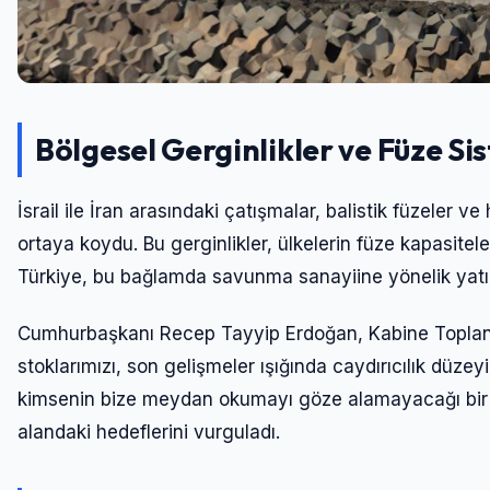
Bölgesel Gerginlikler ve Füze S
İsrail ile İran arasındaki çatışmalar, balistik füzeler 
ortaya koydu. Bu gerginlikler, ülkelerin füze kapasitel
Türkiye, bu bağlamda savunma sanayiine yönelik yatırım
Cumhurbaşkanı Recep Tayyip Erdoğan, Kabine Toplantı
stoklarımızı, son gelişmeler ışığında caydırıcılık düze
kimsenin bize meydan okumayı göze alamayacağı bir 
alandaki hedeflerini vurguladı.