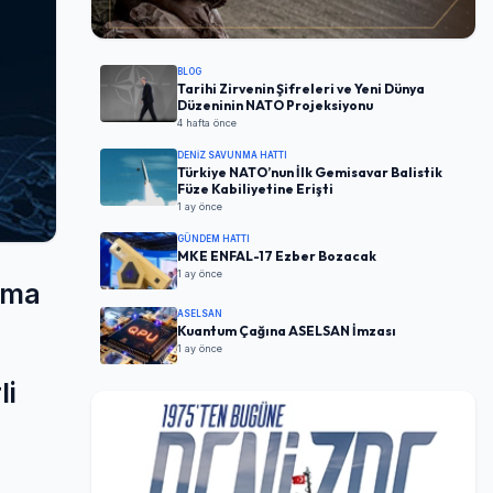
BLOG
Tarihi Zirvenin Şifreleri ve Yeni Dünya
Düzeninin NATO Projeksiyonu
4 hafta önce
DENIZ SAVUNMA HATTI
Türkiye NATO’nun İlk Gemisavar Balistik
Füze Kabiliyetine Erişti
1 ay önce
GÜNDEM HATTI
MKE ENFAL-17 Ezber Bozacak
1 ay önce
unma
ASELSAN
Kuantum Çağına ASELSAN İmzası
1 ay önce
li