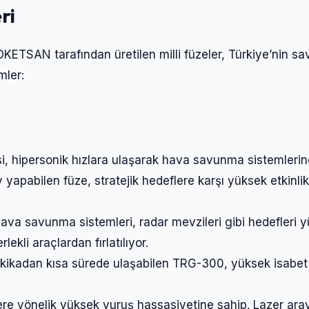
Şifre
ri
KETSAN tarafından üretilen milli füzeler, Türkiye’nin 
Beni Hatırla
Şifremi Unuttum
mler:
Giriş Yap
i, hipersonik hızlara ulaşarak hava savunma sistemleri
apabilen füze, stratejik hedeflere karşı yüksek etkinlik
hava savunma sistemleri, radar mevzileri gibi hedefleri 
kli araçlardan fırlatılıyor.
akikadan kısa sürede ulaşabilen TRG-300, yüksek isabet
lere yönelik yüksek vuruş hassasiyetine sahip. Lazer aray