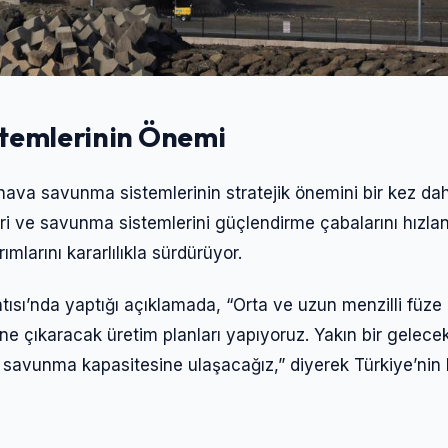
istemlerinin Önemi
ve hava savunma sistemlerinin stratejik önemini bir kez da
eri ve savunma sistemlerini güçlendirme çabalarını hızlan
larını kararlılıkla sürdürüyor.
sı’nda yaptığı açıklamada, “Orta ve uzun menzilli füze
Giriş Yap
yine çıkaracak üretim planları yapıyoruz. Yakın bir gelece
savunma kapasitesine ulaşacağız,” diyerek Türkiye’nin
Kullanıcı Adı veya E-posta