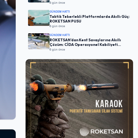
6 gün önce
GÜNDEM HATTI
Taktik Tekerlekli Platformlarda Akıllı Güç:
ROKETSAN PUSU
6 gün önce
GÜNDEM HATTI
ROKETSAN’dan Kent Savaşlarına Akıllı
Çözüm: CİDA Operasyonel Kabiliyeti
Artırıyor
6 gün önce