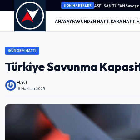
ASELSAN TUFAN Savaşın K
SON HABERLER
ANASAYFA
GÜNDEM HATTI
KARA HATTI
H
GÜNDEM HATTI
Türkiye Savunma Kapasit
M.S.T
18 Haziran 2025