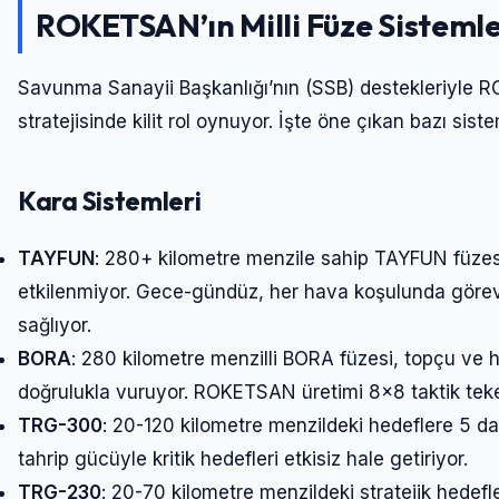
ROKETSAN’ın Milli Füze Sistemle
Savunma Sanayii Başkanlığı’nın (SSB) destekleriyle RO
stratejisinde kilit rol oynuyor. İşte öne çıkan bazı siste
Kara Sistemleri
TAYFUN
: 280+ kilometre menzile sahip TAYFUN füzes
etkilenmiyor. Gece-gündüz, her hava koşulunda görev y
sağlıyor.
BORA
: 280 kilometre menzilli BORA füzesi, topçu ve 
doğrulukla vuruyor. ROKETSAN üretimi 8×8 taktik tekerle
TRG-300
: 20-120 kilometre menzildeki hedeflere 5 d
tahrip gücüyle kritik hedefleri etkisiz hale getiriyor.
TRG-230
: 20-70 kilometre menzildeki stratejik hedef