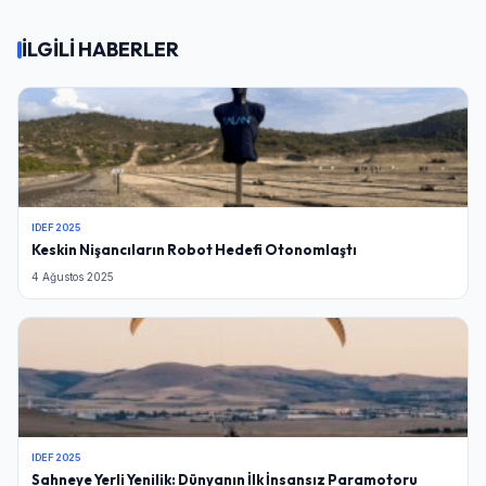
Giriş Yap
İLGİLİ HABERLER
Kullanıcı Adı veya E-posta
Şifre
IDEF 2025
Keskin Nişancıların Robot Hedefi Otonomlaştı
Beni Hatırla
Şifremi Unuttum
4 Ağustos 2025
Giriş Yap
IDEF 2025
Sahneye Yerli Yenilik: Dünyanın İlk İnsansız Paramotoru