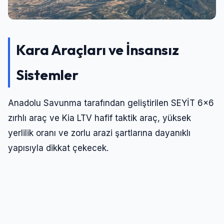
Kara Araçları ve İnsansız
Sistemler
Anadolu Savunma tarafından geliştirilen SEYİT 6×6
zırhlı araç ve Kia LTV hafif taktik araç, yüksek
yerlilik oranı ve zorlu arazi şartlarına dayanıklı
yapısıyla dikkat çekecek.
Ayrıca, RAS Teknoloji, WAT Motor ve Digitest
ortaklığında geliştirilen 8×8 yapıya sahip otonom
kara aracı, çoklu görev kabiliyeti ve amfibik
özellikleriyle yeni nesil görev profillerine yanıt