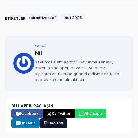
astradrive ıdef
idef 2025
ETİKETLER
YAZAR
Nil
Savunma Hattı editörü. Savunma sanayii,
askeri teknolojiler, havacılık ve deniz
platformları üzerine güncel gelişmeleri takip
ederek kaleme almaktadır.
BU HABERİ PAYLAŞIN
Facebook
X / Twitter
Whatsapp
LinkedIn
Bağlantı