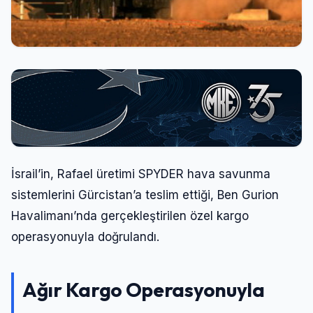
Kullanıcı Adı veya E-posta
Şifre
Beni Hatırla
Şifremi Unuttum
İsrail’in, Rafael üretimi SPYDER hava savunma
Giriş Yap
sistemlerini Gürcistan’a teslim ettiği, Ben Gurion
Havalimanı’nda gerçekleştirilen özel kargo
operasyonuyla doğrulandı.
Ağır Kargo Operasyonuyla