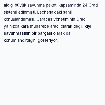
aldığı büyük savunma paketi kapsamında 24 Grad
sistemi edinmişti. Lechería’daki sahil
konuşlandırması, Caracas yönetiminin Grad’ı
yalnızca kara muharebe aracı olarak değil,
kıyı
savunmasının bir parçası
olarak da
konumlandırdığını gösteriyor.
Modern roket tiplerine bağlı olarak
20–50 km
menzile
ulaşabilen sistem, olası bir ABD kara
çıkarması, özel kuvvet operasyonu veya sahile
yakın askeri altyapıya yönelik saldırı senaryolarında
yoğun ateş baskısı oluşturabiliyor.
Turistik Bir Sahilde Askerileşme: Riskler