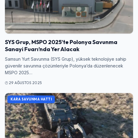
Kullanıcı Adı veya E-posta
Şifre
SYS Grup, MSPO 2025’te Polonya Savunma
Sanayi Fuarı’nda Yer Alacak
Samsun Yurt Savunma (SYS Grup), yüksek teknolojiye sahip
Beni Hatırla
Şifremi Unuttum
güvenilir savunma çözümleriyle Polonya’da düzenlenecek
MSPO 2025…
Giriş Yap
29 AĞUSTOS 2025
KARA SAVUNMA HATTI