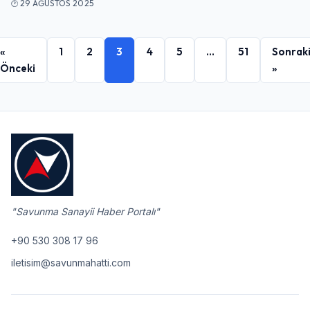
29 AĞUSTOS 2025
«
1
2
3
4
5
…
51
Sonrak
Önceki
»
"Savunma Sanayii Haber Portalı"
+90 530 308 17 96
iletisim@savunmahatti.com