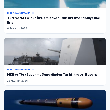
DENIZ SAVUNMA HATTI
Türkiye NATO’nun İlk Gemisavar Balistik Füze Kabiliyetine
Erişti
6 Temmuz 2026
DENIZ SAVUNMA HATTI
MKE ve Türk Savunma Sanayiinden Tarihi İhracat Başarısı
Giriş Yap
22 Haziran 2026
Kullanıcı Adı veya E-posta