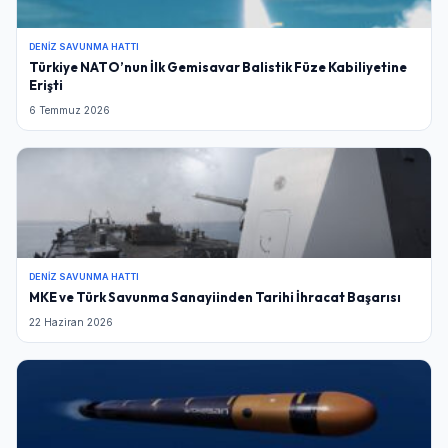
DENIZ SAVUNMA HATTI
Türkiye NATO’nun İlk Gemisavar Balistik Füze Kabiliyetine
Erişti
6 Temmuz 2026
DENIZ SAVUNMA HATTI
MKE ve Türk Savunma Sanayiinden Tarihi İhracat Başarısı
22 Haziran 2026