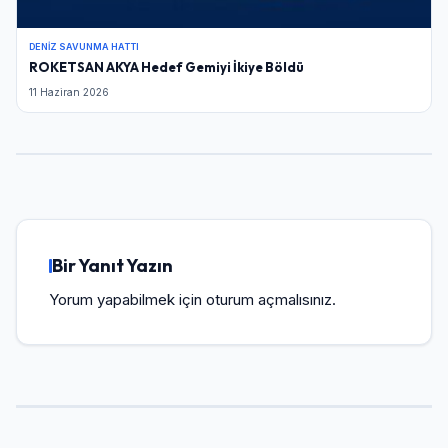
Şifre
DENIZ SAVUNMA HATTI
ROKETSAN AKYA Hedef Gemiyi İkiye Böldü
11 Haziran 2026
Beni Hatırla
Şifremi Unuttum
Giriş Yap
Bir Yanıt Yazın
Yorum yapabilmek için
oturum açmalısınız
.