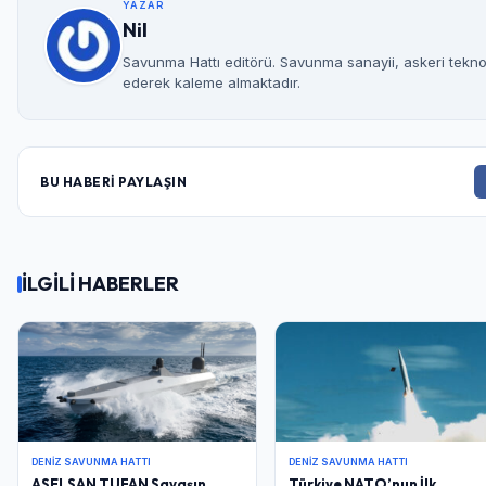
YAZAR
Nil
Savunma Hattı editörü. Savunma sanayii, askeri teknolo
ederek kaleme almaktadır.
BU HABERİ PAYLAŞIN
İLGİLİ HABERLER
DENIZ SAVUNMA HATTI
DENIZ SAVUNMA HATTI
ASELSAN TUFAN Savaşın
Türkiye NATO’nun İlk