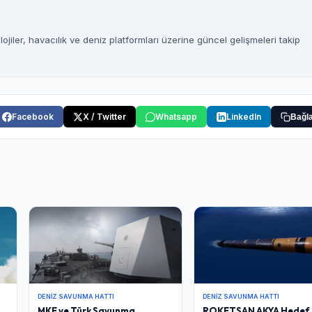
jiler, havacılık ve deniz platformları üzerine güncel gelişmeleri takip
Facebook
X / Twitter
Whatsapp
LinkedIn
Bağla
DENIZ SAVUNMA HATTI
DENIZ SAVUNMA HATTI
MKE ve Türk Savunma
ROKETSAN AKYA Hedef