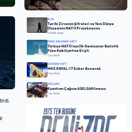
BLOG
Tarihi Zirvenin Şifreleri ve Yeni Dünya
Düzeninin NATO Projeksiyonu
4 hafta önce
DENIZ SAVUNMA HATTI
Türkiye NATO’nun İlk Gemisavar Balistik
Füze Kabiliyetine Erişti
1 ay önce
GÜNDEM HATTI
MKE ENFAL-17 Ezber Bozacak
1 ay önce
ASELSAN
Kuantum Çağına ASELSAN İmzası
1 ay önce
irdi.
ir