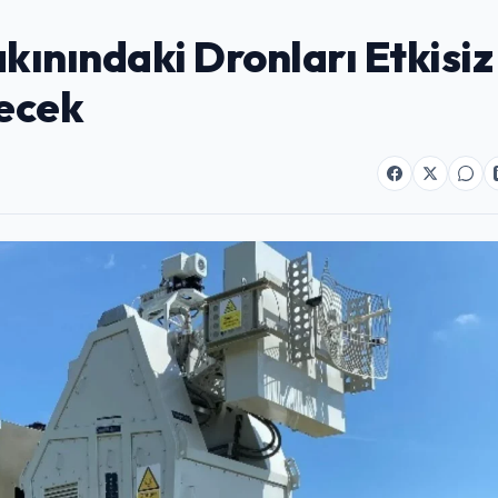
akınındaki Dronları Etkisiz
recek