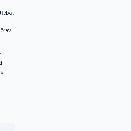
ttebat
görev
r
i
de