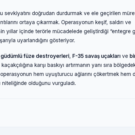
Şifre
u sevkiyatını doğrudan durdurmak ve ele geçirilen müre
antılarını ortaya çıkarmak. Operasyonun keşif, saldırı ve
n yıllar içinde terörle mücadelede geliştirdiği “entegre 
Beni Hatırla
Şifremi Unuttum
arıyla uyarlandığını gösteriyor.
Giriş Yap
e
güdümlü füze destroyerleri
,
F-35 savaş uçakları
ve
bi
kaçakçılığına karşı baskıyı artırmanın yanı sıra bölgedek
 bu operasyonun hem uyuşturucu ağlarını çökertmek hem 
ı niteliğinde olduğunu vurguladı.