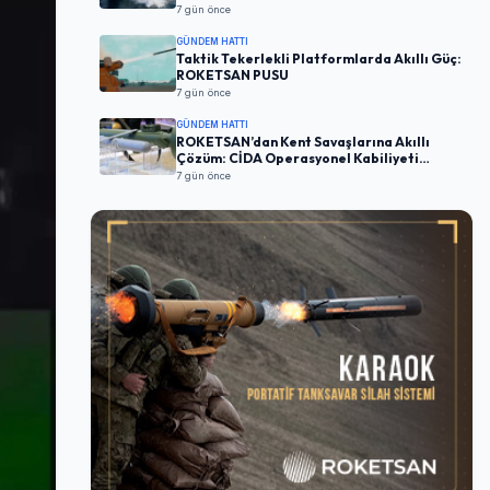
7 gün önce
GÜNDEM HATTI
Taktik Tekerlekli Platformlarda Akıllı Güç:
ROKETSAN PUSU
7 gün önce
GÜNDEM HATTI
ROKETSAN’dan Kent Savaşlarına Akıllı
Çözüm: CİDA Operasyonel Kabiliyeti
Artırıyor
7 gün önce