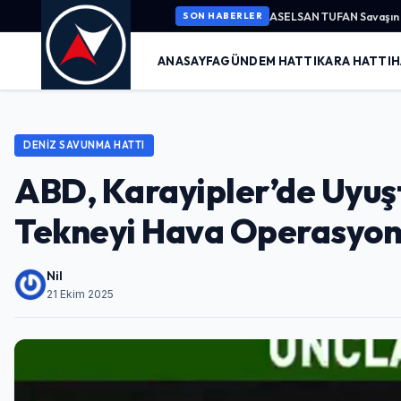
ASELSAN TUFAN Savaşın K
SON HABERLER
ANASAYFA
GÜNDEM HATTI
KARA HATTI
H
DENIZ SAVUNMA HATTI
ABD, Karayipler’de Uyuşt
Tekneyi Hava Operasyonu
Nil
21 Ekim 2025