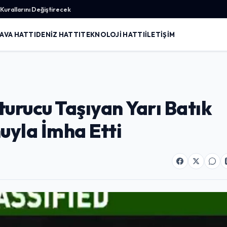
urallarını Değiştirecek
AVA HATTI
DENIZ HATTI
TEKNOLOJI HATTI
İLETIŞIM
urucu Taşıyan Yarı Batık
yla İmha Etti