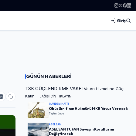
Giriş
GÜNÜN HABERLERİ
TSK GÜÇLENDİRME VAKFI
Vatan Hizmetine Güç
Katın
BAĞIŞ İÇİN TIKLAYIN
GÜNDEM HATTI
Obüs Sınıfının Hükmünü MKE Yavuz Verecek
7 gün önce
ASELSAN
ASELSAN TUFAN Savaşın Kurallarını
Değiştirecek