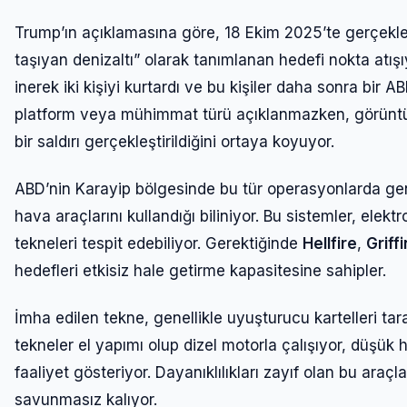
Trump’ın açıklamasına göre, 18 Ekim 2025’te gerçekle
taşıyan denizaltı” olarak tanımlanan hedefi nokta atışı
inerek iki kişiyi kurtardı ve bu kişiler daha sonra bi
platform veya mühimmat türü açıklanmazken, görüntü 
bir saldırı gerçekleştirildiğini ortaya koyuyor.
ABD’nin Karayip bölgesinde bu tür operasyonlarda ge
hava araçlarını kullandığı biliniyor. Bu sistemler, elek
tekneleri tespit edebiliyor. Gerektiğinde
Hellfire
,
Griffi
hedefleri etkisiz hale getirme kapasitesine sahipler.
İmha edilen tekne, genellikle uyuşturucu kartelleri taraf
tekneler el yapımı olup dizel motorla çalışıyor, düşük h
faaliyet gösteriyor. Dayanıklılıkları zayıf olan bu araçl
savunmasız kalıyor.