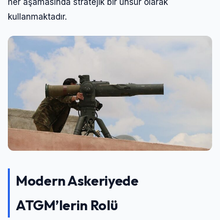
her aşamasında stratejik bir unsur olarak
Şifre
kullanmaktadır.
Beni Hatırla
Şifremi Unuttum
Giriş Yap
Modern Askeriyede
ATGM’lerin Rolü