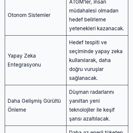
ATGM’ler, insan
müdahalesi olmadan
Otonom Sistemler
hedef belirleme
yetenekleri kazanacak.
Hedef tespiti ve
seçiminde yapay zeka
Yapay Zeka
kullanılarak, daha
Entegrasyonu
doğru vuruşlar
sağlanacak.
Düşman radarlarını
Daha Gelişmiş Gürültü
yanıltan yeni
Önleme
teknolojiler ile keşif
şansı azaltılacak.
Daha az enerji tüketen