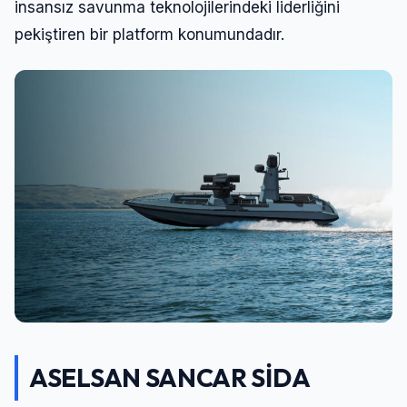
insansız savunma teknolojilerindeki liderliğini
Şifre
pekiştiren bir platform konumundadır.
Beni Hatırla
Şifremi Unuttum
Giriş Yap
ASELSAN SANCAR SİDA