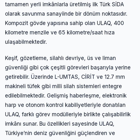
tamamen yerli imkânlarla üretilmiş ilk Türk SİDA
olarak savunma sanayiinde bir dönüm noktasıdır.
Kompozit gövde yapısına sahip olan ULAQ, 400
kilometre menzile ve 65 kilometre/saat hıza
ulaşabilmektedir.
Keşif, gözetleme, silahlı devriye, üs ve liman
güvenliği gibi çok çeşitli görevleri başarıyla yerine
getirebilir. Üzerinde L-UMTAS, CİRİT ve 12.7 mm
makineli tüfek gibi milli silah sistemleri entegre
Giriş Yap
edilebilmektedir. Gelişmiş haberleşme, elektronik
harp ve otonom kontrol kabiliyetleriyle donatılan
ULAQ, farklı görev modülleriyle birlikte çalışabilirlik
Kullanıcı Adı veya E-posta
imkânı sunar. Bu özellikleri sayesinde ULAQ,
Türkiye’nin deniz güvenliğini güçlendiren ve