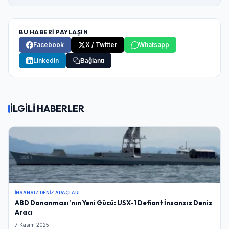
BU HABERİ PAYLAŞIN
Facebook
X / Twitter
Whatsapp
LinkedIn
Bağlantı
İLGİLİ HABERLER
İNSANSIZ DENIZ ARAÇLARI
ABD Donanması’nın Yeni Gücü: USX-1 Defiant İnsansız Deniz
Aracı
7 Kasım 2025