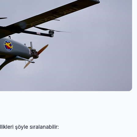
Giriş Yap
Kullanıcı Adı veya E-posta
leri şöyle sıralanabilir: