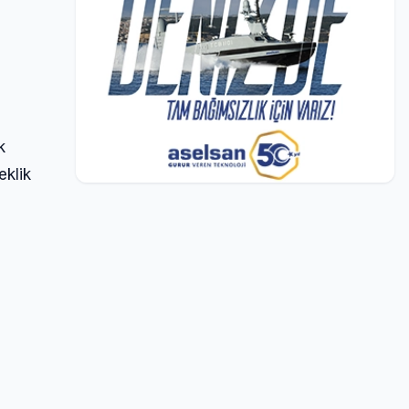
k
eklik