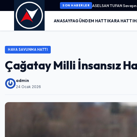
ASELSAN TUFAN Savaşın K
SON HABERLER
ANASAYFA
GÜNDEM HATTI
KARA HATTI
H
HAVA SAVUNMA HATTI
Çağatay Milli İnsansız Ha
admin
24 Ocak 2026