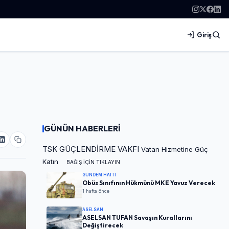
Giriş
GÜNÜN HABERLERİ
TSK GÜÇLENDİRME VAKFI
Vatan Hizmetine Güç
Katın
BAĞIŞ İÇİN TIKLAYIN
GÜNDEM HATTI
Obüs Sınıfının Hükmünü MKE Yavuz Verecek
1 hafta önce
ASELSAN
ASELSAN TUFAN Savaşın Kurallarını
Değiştirecek