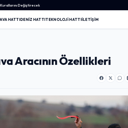
urallarını Değiştirecek
AVA HATTI
DENIZ HATTI
TEKNOLOJI HATTI
İLETIŞIM
va Aracının Özellikleri