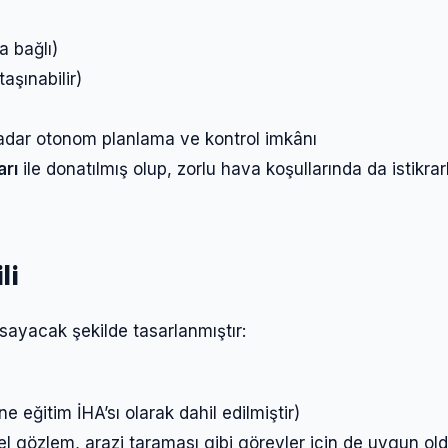
Şifre
 bağlı)
aşınabilir)
Beni Hatırla
Şifremi Unuttum
kadar otonom planlama ve kontrol imkânı
Giriş Yap
arı
ile donatılmış olup, zorlu hava koşullarında da istikrarl
li
psayacak şekilde tasarlanmıştır:
 eğitim İHA’sı olarak dahil edilmiştir)
l gözlem, arazi taraması gibi görevler için de uygun ol