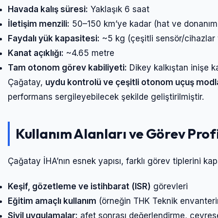
Havada kalış süresi:
Yaklaşık 6 saat
İletişim menzili:
50–150 km’ye kadar (hat ve donanıma
Faydalı yük kapasitesi:
~5 kg (çeşitli sensör/cihazlar t
Kanat açıklığı:
~4.65 metre
Tam otonom görev kabiliyeti:
Dikey kalkıştan inişe 
Çağatay,
uydu kontrolü ve çeşitli otonom uçuş modl
performans sergileyebilecek şekilde geliştirilmiştir.
Kullanım Alanları ve Görev Profi
Çağatay İHA’nın esnek yapısı, farklı görev tiplerini ka
Keşif, gözetleme ve istihbarat (ISR)
görevleri
Eğitim amaçlı kullanım
(örneğin THK Teknik envanterine
Sivil uygulamalar:
afet sonrası değerlendirme, çevrese