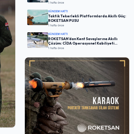
1 hafta önce
GÜNDEM HATTI
Taktik Tekerlekli Platformlarda Akıllı Güç:
ROKETSAN PUSU
1 hafta önce
GÜNDEM HATTI
ROKETSAN’dan Kent Savaşlarına Akıllı
Çözüm: CİDA Operasyonel Kabiliyeti
Artırıyor
1 hafta önce