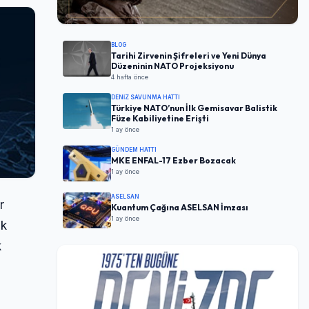
BLOG
Tarihi Zirvenin Şifreleri ve Yeni Dünya
Düzeninin NATO Projeksiyonu
4 hafta önce
DENIZ SAVUNMA HATTI
Türkiye NATO’nun İlk Gemisavar Balistik
Füze Kabiliyetine Erişti
1 ay önce
GÜNDEM HATTI
MKE ENFAL-17 Ezber Bozacak
1 ay önce
ASELSAN
r
Kuantum Çağına ASELSAN İmzası
1 ay önce
ık
k