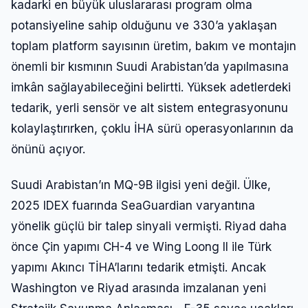
kadarki en büyük uluslararası program olma
potansiyeline sahip olduğunu ve 330’a yaklaşan
toplam platform sayısının üretim, bakım ve montajın
önemli bir kısmının Suudi Arabistan’da yapılmasına
imkân sağlayabileceğini belirtti. Yüksek adetlerdeki
tedarik, yerli sensör ve alt sistem entegrasyonunu
kolaylaştırırken, çoklu İHA sürü operasyonlarının da
önünü açıyor.
Suudi Arabistan’ın MQ-9B ilgisi yeni değil. Ülke,
2025 IDEX fuarında SeaGuardian varyantına
Giriş Yap
yönelik güçlü bir talep sinyali vermişti. Riyad daha
önce Çin yapımı CH-4 ve Wing Loong II ile Türk
Kullanıcı Adı veya E-posta
yapımı Akıncı TİHA’larını tedarik etmişti. Ancak
Washington ve Riyad arasında imzalanan yeni