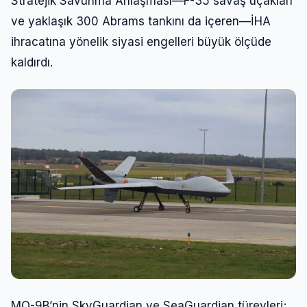
Stratejik Savunma Anlaşması—F-35 savaş uçakları
Şifre
ve yaklaşık 300 Abrams tankını da içeren—İHA
ihracatına yönelik siyasi engelleri büyük ölçüde
kaldırdı.
Beni Hatırla
Şifremi Unuttum
Giriş Yap
MQ-9B’nin SkyGuardian ve SeaGuardian türevleri;