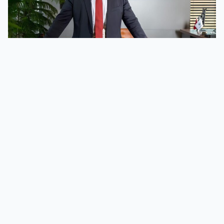
Demir Pençe Konsepti ve Stratejik
Vurucu Güç
Murat İkinci, 300 ER füzesinin geliştirilmesinin
Demir Pençe harekât konseptiyle doğrudan
bağlantılı olduğunu vurguladı. İkinci, “122 ve 230
füzelerimiz SİHA versiyonlarımız için geliştirildi. 300
ER ise KIZILELMA’ya özel, menzili ve vurucu gücü