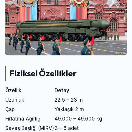
Giriş Yap
Kullanıcı Adı veya E-posta
Fiziksel Özellikler
Şifre
Özellik
Detay
Uzunluk
22,5 – 23 m
Beni Hatırla
Şifremi Unuttum
Çap
Yaklaşık 2 m
Fırlatma Ağırlığı
49.000 – 49.600 kg
Giriş Yap
Savaş Başlığı (MIRV)
3 – 6 adet