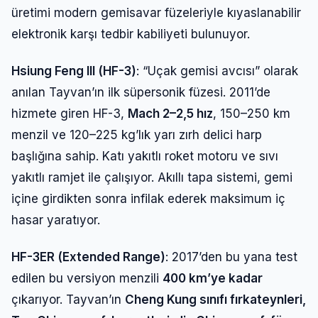
üretimi modern gemisavar füzeleriyle kıyaslanabilir
elektronik karşı tedbir kabiliyeti bulunuyor.
Hsiung Feng III (HF-3)
: “Uçak gemisi avcısı” olarak
anılan Tayvan’ın ilk süpersonik füzesi. 2011’de
hizmete giren HF-3,
Mach 2–2,5 hız
, 150–250 km
menzil ve 120–225 kg’lık yarı zırh delici harp
başlığına sahip. Katı yakıtlı roket motoru ve sıvı
yakıtlı ramjet ile çalışıyor. Akıllı tapa sistemi, gemi
içine girdikten sonra infilak ederek maksimum iç
hasar yaratıyor.
HF-3ER (Extended Range)
: 2017’den bu yana test
edilen bu versiyon menzili
400 km’ye kadar
çıkarıyor. Tayvan’ın
Cheng Kung sınıfı fırkateynleri,