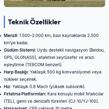
Teknik Özellikler
Menzil:
1.500–2.000 km, bazı kaynaklarda 2.500
km’ye kadar.
Güdüm Sistemi:
Uydu destekli navigasyon (Beidou,
GPS, GLONASS), ataletsel seyrüsefer ve arazi
eşleştirme (TERCOM benzeri).
Harp Başlığı:
Yaklaşık 500 kg konvansiyonel veya
nükleer seçenek.
Hız:
Yaklaşık 0.8 Mach (yüksek subsonik).
Fırlatma Platformları:
Kara konuşlu mobil fırlatıcılar
(TEL), gemi ve denizaltı türevleri (CJ-10/YJ-100).
Hassasiyet:
CEP yaklaşık 10 metre.