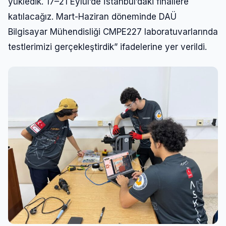
yükledik. 17–21 Eylül’de İstanbul’daki finallere
katılacağız. Mart-Haziran döneminde DAÜ
Bilgisayar Mühendisliği CMPE227 laboratuvarlarında
testlerimizi gerçekleştirdik” ifadelerine yer verildi.
Giriş Yap
Kullanıcı Adı veya E-posta