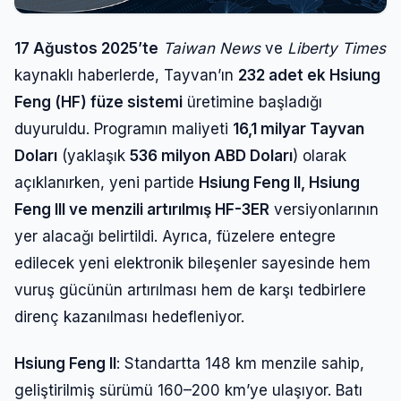
17 Ağustos 2025’te
Taiwan News
ve
Liberty Times
kaynaklı haberlerde, Tayvan’ın
232 adet ek Hsiung
Feng (HF) füze sistemi
üretimine başladığı
duyuruldu. Programın maliyeti
16,1 milyar Tayvan
Doları
(yaklaşık
536 milyon ABD Doları
) olarak
açıklanırken, yeni partide
Hsiung Feng II, Hsiung
Feng III ve menzili artırılmış HF-3ER
versiyonlarının
yer alacağı belirtildi. Ayrıca, füzelere entegre
edilecek yeni elektronik bileşenler sayesinde hem
vuruş gücünün artırılması hem de karşı tedbirlere
direnç kazanılması hedefleniyor.
Hsiung Feng II
: Standartta 148 km menzile sahip,
geliştirilmiş sürümü 160–200 km’ye ulaşıyor. Batı