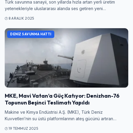
Türk savunma sanayii, son yıllarda hızla artan yerli üretim
yetenekleriyle uluslararası alanda ses getiren yeni…
8 ARALIK 2025
Şifre
DENIZ SAVUNMA HATTI
Beni Hatırla
Şifremi Unuttum
Giriş Yap
MKE, Mavi Vatan’a Güç Katıyor: Denizhan-76
Topunun Beşinci Teslimatı Yapıldı
Makine ve Kimya Endüstrisi A.Ş. (MKE), Türk Deniz
Kuvvetleri’nin su üstü platformlarının ateş gücünü artıran…
19 TEMMUZ 2025