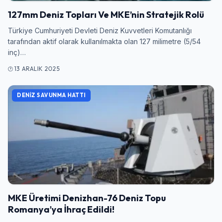
127mm Deniz Topları Ve MKE’nin Stratejik Rolü
Türkiye Cumhuriyeti Devleti Deniz Kuvvetleri Komutanlığı
tarafından aktif olarak kullanılmakta olan 127 milimetre (5/54
inç)…
13 ARALIK 2025
DENIZ SAVUNMA HATTI
Giriş Yap
MKE Üretimi Denizhan-76 Deniz Topu
Romanya’ya İhraç Edildi!
Kullanıcı Adı veya E-posta