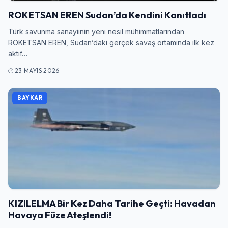
ROKETSAN EREN Sudan’da Kendini Kanıtladı
Türk savunma sanayiinin yeni nesil mühimmatlarından
ROKETSAN EREN, Sudan’daki gerçek savaş ortamında ilk kez
aktif…
23 MAYIS 2026
BAYKAR
Giriş Yap
KIZILELMA Bir Kez Daha Tarihe Geçti: Havadan
Havaya Füze Ateşlendi!
Kullanıcı Adı veya E-posta