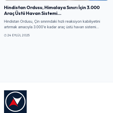
Hindistan Ordusu, Himalaya Sınırı İçin 3.000
Araç Üstü Havan Sistemi…
Kullanıcı Adı veya E-posta
Hindistan Ordusu, Çin sınırındaki hızlı reaksiyon kabiliyetini
artırmak amacıyla 3.000’e kadar araç üstü havan sistemi…
24 EYLÜL 2025
Şifre
Beni Hatırla
Şifremi Unuttum
Giriş Yap