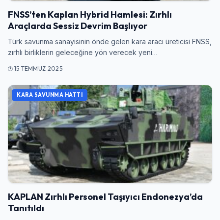
FNSS’ten Kaplan Hybrid Hamlesi: Zırhlı
Araçlarda Sessiz Devrim Başlıyor
Türk savunma sanayisinin önde gelen kara aracı üreticisi FNSS,
zırhlı birliklerin geleceğine yön verecek yeni…
15 TEMMUZ 2025
Giriş Yap
KARA SAVUNMA HATTI
Kullanıcı Adı veya E-posta
Şifre
KAPLAN Zırhlı Personel Taşıyıcı Endonezya’da
Tanıtıldı
Beni Hatırla
Şifremi Unuttum