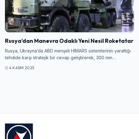
Giriş Yap
Kullanıcı Adı veya E-posta
Rusya’dan Manevra Odaklı Yeni Nesil Roketatar
Rusya, Ukrayna’da ABD menşeli HIMARS sistemlerinin yarattığı
tehdide karşı stratejik bir cevap geliştirerek, 300 mm…
Şifre
4 KASIM 2025
Beni Hatırla
Şifremi Unuttum
Giriş Yap