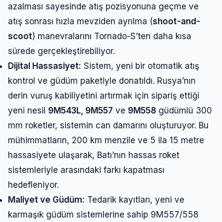
azalması sayesinde atış pozisyonuna geçme ve
atış sonrası hızla mevziden ayrılma (
shoot-and-
scoot
) manevralarını Tornado-S’ten daha kısa
sürede gerçekleştirebiliyor.
Dijital Hassasiyet:
Sistem, yeni bir otomatik atış
kontrol ve güdüm paketiyle donatıldı. Rusya’nın
derin vuruş kabiliyetini artırmak için sipariş ettiği
yeni nesil
9M543L, 9M557
ve
9M558
güdümlü 300
mm roketler, sistemin can damarını oluşturuyor. Bu
mühimmatların, 200 km menzile ve 5 ila 15 metre
hassasiyete ulaşarak, Batı’nın hassas roket
sistemleriyle arasındaki farkı kapatması
hedefleniyor.
Maliyet ve Güdüm:
Tedarik kayıtları, yeni ve
karmaşık güdüm sistemlerine sahip 9M557/558