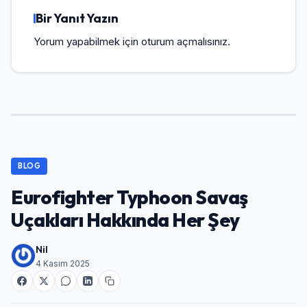
Bir Yanıt Yazın
Yorum yapabilmek için
oturum açmalısınız
.
BLOG
Eurofighter Typhoon Savaş
Uçakları​ Hakkında Her Şey
Nil
4 Kasım 2025