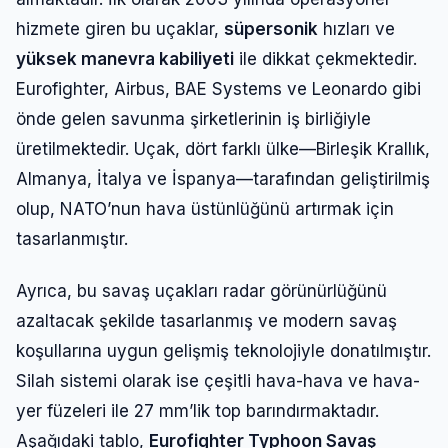
hizmete giren bu uçaklar,
süpersonik
hızları ve
yüksek manevra kabiliyeti
ile dikkat çekmektedir.
Eurofighter, Airbus, BAE Systems ve Leonardo gibi
önde gelen savunma şirketlerinin iş birliğiyle
üretilmektedir. Uçak, dört farklı ülke—Birleşik Krallık,
Almanya, İtalya ve İspanya—tarafından geliştirilmiş
olup, NATO’nun hava üstünlüğünü artırmak için
tasarlanmıştır.
Ayrıca, bu savaş uçakları radar görünürlüğünü
Giriş Yap
azaltacak şekilde tasarlanmış ve modern savaş
koşullarına uygun gelişmiş teknolojiyle donatılmıştır.
Kullanıcı Adı veya E-posta
Silah sistemi olarak ise çeşitli hava-hava ve hava-
yer füzeleri ile 27 mm’lik top barındırmaktadır.
Aşağıdaki tablo,
Eurofighter Typhoon Savaş