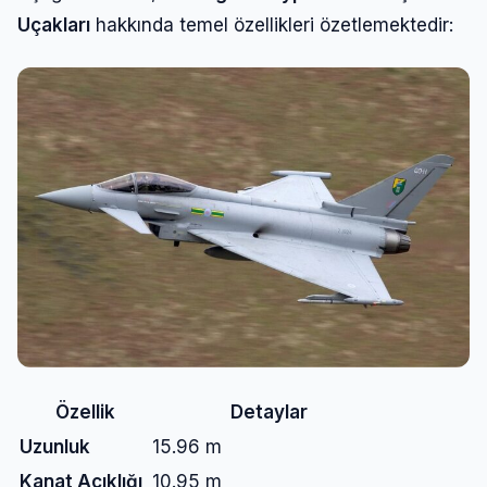
Şifre
Uçakları
hakkında temel özellikleri özetlemektedir:
Beni Hatırla
Şifremi Unuttum
Giriş Yap
Özellik
Detaylar
Uzunluk
15.96 m
Kanat Açıklığı
10.95 m