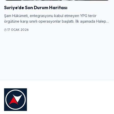
Suriye’de Son Durum Haritası
Kullanıcı Adı veya E-posta
Şam Hükümeti, entegrasyonu kabul etmeyen YPG terör
örgütüne karşı sınırlı operasyonlar başlattı. İlk aşamada Halep…
17 OCAK 2026
Şifre
Beni Hatırla
Şifremi Unuttum
Giriş Yap