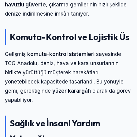
Şifre
havuzlu güverte
, çıkarma gemilerinin hızlı şekilde
denize indirilmesine imkân tanıyor.
Beni Hatırla
Şifremi Unuttum
Komuta-Kontrol ve Lojistik Üs
Giriş Yap
Gelişmiş
komuta-kontrol sistemleri
sayesinde
TCG Anadolu, deniz, hava ve kara unsurlarının
birlikte yürüttüğü müşterek harekâtları
yönetebilecek kapasitede tasarlandı. Bu yönüyle
gemi, gerektiğinde
yüzer karargâh
olarak da görev
yapabiliyor.
Sağlık ve İnsani Yardım