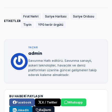
Fırat Nehri
Suriye Haritası
Suriye Ordusu
ETİKETLER
Tişrin
YPG terör örgütü
YAZAR
admin
Savunma Hattı editörü. Savunma sanayii,
askeri teknolojiler, havacılık ve deniz
platformları üzerine güncel gelişmeleri takip
ederek kaleme almaktadır.
BU HABERİ PAYLAŞIN
Facebook
X / Twitter
Whatsapp
LinkedIn
Bağlantı