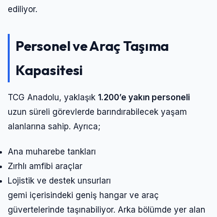
ediliyor.
Personel ve Araç Taşıma
Kapasitesi
TCG Anadolu, yaklaşık
1.200’e yakın personeli
uzun süreli görevlerde barındırabilecek yaşam
alanlarına sahip. Ayrıca;
Giriş Yap
Ana muharebe tankları
Zırhlı amfibi araçlar
Lojistik ve destek unsurları
Kullanıcı Adı veya E-posta
gemi içerisindeki geniş hangar ve araç
güvertelerinde taşınabiliyor. Arka bölümde yer alan