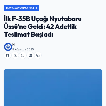
Şifre
HAVA SAVUNMA HATTI
İlk F-35B Uçağı Nyutabaru
Beni Hatırla
Şifremi Unuttum
Üssü’ne Geldi: 42 Adetlik
Teslimat Başladı
Giriş Yap
Nil
8 Ağustos 2025