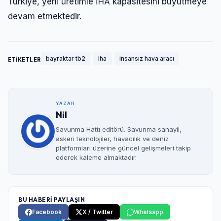
Türkiye, yerli üretimle İHA kapasitesini büyütmeye
devam etmektedir.
bayraktar tb2
iha
insansız hava aracı
ETİKETLER
YAZAR
Nil
Savunma Hattı editörü. Savunma sanayii,
askeri teknolojiler, havacılık ve deniz
platformları üzerine güncel gelişmeleri takip
ederek kaleme almaktadır.
BU HABERİ PAYLAŞIN
Facebook
X / Twitter
Whatsapp