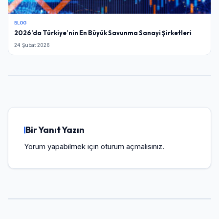
BLOG
2026’da Türkiye’nin En Büyük Savunma Sanayi Şirketleri
24 Şubat 2026
Bir Yanıt Yazın
Yorum yapabilmek için
oturum açmalısınız
.
Giriş Yap
Kullanıcı Adı veya E-posta