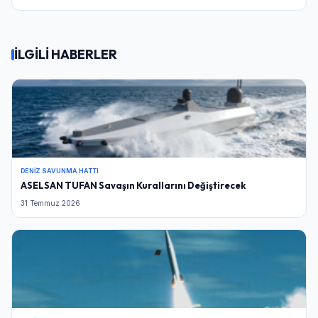
Şifre
İLGİLİ HABERLER
Beni Hatırla
Şifremi Unuttum
Giriş Yap
DENIZ SAVUNMA HATTI
ASELSAN TUFAN Savaşın Kurallarını Değiştirecek
31 Temmuz 2026