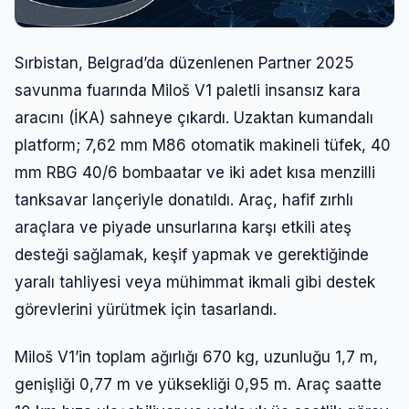
Sırbistan, Belgrad’da düzenlenen Partner 2025
savunma fuarında Miloš V1 paletli insansız kara
aracını (İKA) sahneye çıkardı. Uzaktan kumandalı
platform; 7,62 mm M86 otomatik makineli tüfek, 40
mm RBG 40/6 bombaatar ve iki adet kısa menzilli
tanksavar lançeriyle donatıldı. Araç, hafif zırhlı
araçlara ve piyade unsurlarına karşı etkili ateş
desteği sağlamak, keşif yapmak ve gerektiğinde
yaralı tahliyesi veya mühimmat ikmali gibi destek
görevlerini yürütmek için tasarlandı.
Miloš V1’in toplam ağırlığı 670 kg, uzunluğu 1,7 m,
genişliği 0,77 m ve yüksekliği 0,95 m. Araç saatte