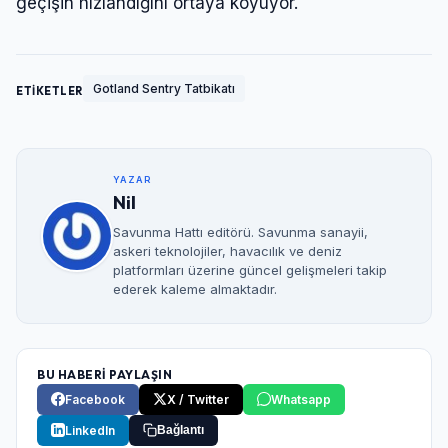
geçişin hızlandığını ortaya koyuyor.
Gotland Sentry Tatbikatı
ETİKETLER
YAZAR
Nil
Savunma Hattı editörü. Savunma sanayii,
askeri teknolojiler, havacılık ve deniz
platformları üzerine güncel gelişmeleri takip
ederek kaleme almaktadır.
Giriş Yap
Kullanıcı Adı veya E-posta
BU HABERİ PAYLAŞIN
Facebook
X / Twitter
Whatsapp
LinkedIn
Bağlantı