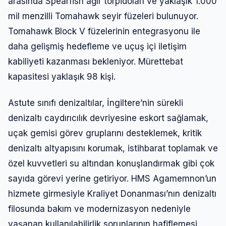
arasında Spearfish ağır torpidoları ve yaklaşık 1.000
mil menzilli Tomahawk seyir füzeleri bulunuyor.
Tomahawk Block V füzelerinin entegrasyonu ile
daha gelişmiş hedefleme ve uçuş içi iletişim
kabiliyeti kazanması bekleniyor. Mürettebat
kapasitesi yaklaşık 98 kişi.
Astute sınıfı denizaltılar, İngiltere’nin sürekli
denizaltı caydırıcılık devriyesine eskort sağlamak,
uçak gemisi görev gruplarını desteklemek, kritik
denizaltı altyapısını korumak, istihbarat toplamak ve
özel kuvvetleri su altından konuşlandırmak gibi çok
sayıda görevi yerine getiriyor. HMS Agamemnon’un
hizmete girmesiyle Kraliyet Donanması’nın denizaltı
filosunda bakım ve modernizasyon nedeniyle
yaşanan kullanılabilirlik sorunlarının hafiflemesi