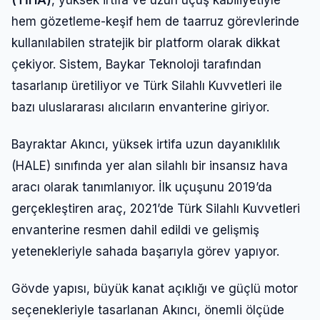
(TİHA)
, yüksek irtifa ve uzun uçuş kabiliyetiyle
Şifre
hem gözetleme-keşif hem de taarruz görevlerinde
kullanılabilen stratejik bir platform olarak dikkat
çekiyor. Sistem, Baykar Teknoloji tarafından
Beni Hatırla
Şifremi Unuttum
tasarlanıp üretiliyor ve Türk Silahlı Kuvvetleri ile
bazı uluslararası alıcıların envanterine giriyor.
Giriş Yap
Bayraktar Akıncı, yüksek irtifa uzun dayanıklılık
(HALE) sınıfında yer alan silahlı bir insansız hava
aracı olarak tanımlanıyor. İlk uçuşunu 2019’da
gerçekleştiren araç, 2021’de Türk Silahlı Kuvvetleri
envanterine resmen dahil edildi ve gelişmiş
yetenekleriyle sahada başarıyla görev yapıyor.
Gövde yapısı, büyük kanat açıklığı ve güçlü motor
seçenekleriyle tasarlanan Akıncı, önemli ölçüde