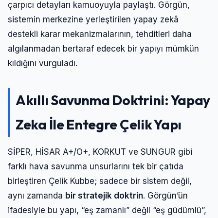
çarpıcı detayları kamuoyuyla paylaştı. Görgün,
sistemin merkezine yerleştirilen yapay zekâ
destekli karar mekanizmalarının, tehditleri daha
algılanmadan bertaraf edecek bir yapıyı mümkün
kıldığını vurguladı.
Akıllı Savunma Doktrini: Yapay
Zeka İle Entegre Çelik Yapı
Giriş Yap
SİPER, HİSAR A+/O+, KORKUT ve SUNGUR gibi
farklı hava savunma unsurlarını tek bir çatıda
birleştiren Çelik Kubbe; sadece bir sistem değil,
Kullanıcı Adı veya E-posta
aynı zamanda
bir stratejik doktrin
. Görgün’ün
ifadesiyle bu yapı, “eş zamanlı” değil “eş güdümlü”,