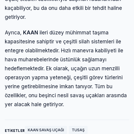
Şifre
kaçabiliyor, bu da onu daha etkili bir tehdit haline
getiriyor.
Beni Hatırla
Şifremi Unuttum
Ayrıca,
KAAN
ileri düzey mühimmat taşıma
kapasitesine sahiptir ve çeşitli silah sistemleri ile
Giriş Yap
entegre olabilmektedir. Hızlı manevra kabiliyeti ile
hava muharebelerinde üstünlük sağlamayı
hedeflemektedir. Ek olarak, uçağın uzun menzilli
operasyon yapma yeteneği, çeşitli görev türlerini
yerine getirebilmesine imkan tanıyor. Tüm bu
özellikler, onu beşinci nesil savaş uçakları arasında
yer alacak hale getiriyor.
KAAN SAVAŞ UÇAĞI
TUSAŞ
ETİKETLER