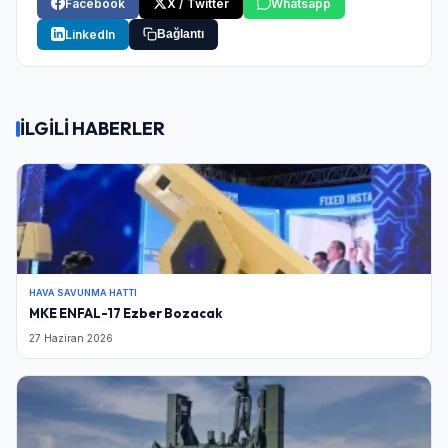
Facebook
X / Twitter
Whatsapp
LinkedIn
Bağlantı
İLGİLİ HABERLER
HAVA SAVUNMA HATTI
MKE ENFAL-17 Ezber Bozacak
27 Haziran 2026