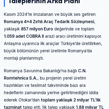
Taleplerinin Arka Planı
Kasım 2024’te imzalanan ve büyük ses getiren
Romanya 4×4 Zırhlı Araç Tedarik Sözleşmesi
,
yaklaşık
857 milyon Euro
değerinde ve toplam
1.059 adet COBRA II
arazi aracı üretimini kapsıyor.
Anlaşma uyarınca ilk araçlar Türkiye’de üretilirken,
büyük bölümünün yerel üretimle Romanya’da
montajı planlanmıştı.
Romanya Savunma Bakanlığı’na bağlı
C.N.
Romtehnica S.A.
, bu projenin yerel üretim
hazırlıkları ve teslimat takviminde bazı ara
hedeflerin zamanında yerine getirilmediğini iddia
ederek Otokar’dan
toplam yaklaşık 2 milyar TL’lik
tazminat
talep etti. İlk talep yaklaşık
1,88 milyar TL