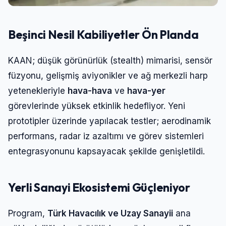
Şifre
Beşinci Nesil Kabiliyetler Ön Planda
Beni Hatırla
Şifremi Unuttum
KAAN; düşük görünürlük (stealth) mimarisi, sensör
füzyonu, gelişmiş aviyonikler ve ağ merkezli harp
Giriş Yap
yetenekleriyle
hava-hava
ve
hava-yer
görevlerinde yüksek etkinlik hedefliyor. Yeni
prototipler üzerinde yapılacak testler; aerodinamik
performans, radar iz azaltımı ve görev sistemleri
entegrasyonunu kapsayacak şekilde genişletildi.
Yerli Sanayi Ekosistemi Güçleniyor
Program,
Türk Havacılık ve Uzay Sanayii
ana