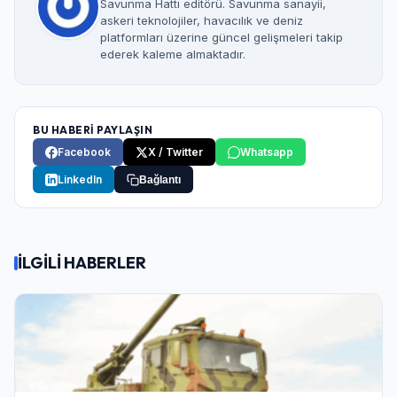
Savunma Hattı editörü. Savunma sanayii,
askeri teknolojiler, havacılık ve deniz
platformları üzerine güncel gelişmeleri takip
ederek kaleme almaktadır.
BU HABERİ PAYLAŞIN
Facebook
X / Twitter
Whatsapp
LinkedIn
Bağlantı
İLGİLİ HABERLER