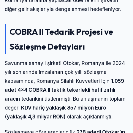
Romanya tarafına yapılacak ödemelerin şirketin
diğer gelir akışlarıyla dengelenmesi hedefleniyor.
COBRA II Tedarik Projesi ve
Sözleşme Detayları
Savunma sanayii şirketi Otokar, Romanya ile 2024
yılı sonlarında imzalanan çok yıllı sözleşme
kapsamında, Romanya Silahlı Kuvvetleri için
1.059
adet 4×4 COBRA II taktik tekerlekli hafif zırhlı
aracın
tedarikini üstlenmişti. Bu anlaşmanın toplam
değeri
KDV hariç yaklaşık 857 milyon Euro
(yaklaşık 4,3 milyar RON)
olarak açıklanmıştı.
Sözleşmeye göre araçların ilk
278 adedi Otokar’ın