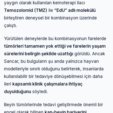
yaygın olarak kullanılan kemoterapi ilacı
Temozolomid (TMZ)
ile
“EdU” adlı molekülü
birleştiren deneysel bir kombinasyon üzerinde
çalıştı.
Yürütülen deneylerde bu kombinasyonun farelerde
tümörleri tamamen yok ettiği ve farelerin yaşam
sürelerini belirgin şekilde uzattığı
görüldü. Ancak
Sancar, bu bulguların şu anda yalnızca hayvan
modelleriyle sınırlı olduğunu belirterek, insanlarda
kullanılabilir bir tedaviye dönüşebilmesi için daha
Giriş Yap
ileri
kapsamlı klinik çalışmalara ihtiyaç
duyulduğunu
söyledi.
Kullanıcı Adı veya E-posta
Beyin tümörlerinde tedavi geliştirmede önemli bir
engel olarak bilinen
kan-beyin bariyerini