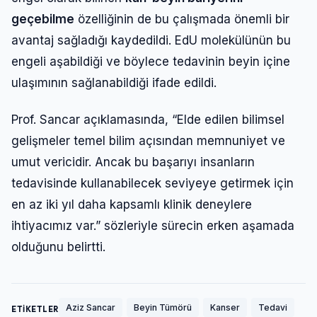
Şifre
geçebilme
özelliğinin de bu çalışmada önemli bir
avantaj sağladığı kaydedildi. EdU molekülünün bu
engeli aşabildiği ve böylece tedavinin beyin içine
Beni Hatırla
Şifremi Unuttum
ulaşımının sağlanabildiği ifade edildi.
Giriş Yap
Prof. Sancar açıklamasında, “Elde edilen bilimsel
gelişmeler temel bilim açısından memnuniyet ve
umut vericidir. Ancak bu başarıyı insanların
tedavisinde kullanabilecek seviyeye getirmek için
en az iki yıl daha kapsamlı klinik deneylere
ihtiyacımız var.” sözleriyle sürecin erken aşamada
olduğunu belirtti.
Aziz Sancar
Beyin Tümörü
Kanser
Tedavi
ETİKETLER