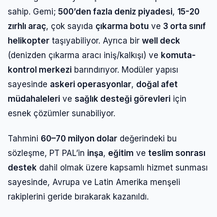
sahip. Gemi;
500’den fazla deniz piyadesi
,
15-20
zırhlı araç
, çok sayıda
çıkarma botu
ve
3 orta sınıf
helikopter
taşıyabiliyor. Ayrıca bir
well deck
(denizden çıkarma aracı iniş/kalkışı) ve
komuta-
kontrol merkezi
barındırıyor. Modüler yapısı
sayesinde
askeri operasyonlar
,
doğal afet
müdahaleleri
ve
sağlık desteği görevleri
için
esnek çözümler sunabiliyor.
Tahmini
60–70 milyon dolar
değerindeki bu
sözleşme, PT PAL’in
inşa
,
eğitim
ve
teslim sonrası
destek
dahil olmak üzere kapsamlı hizmet sunması
sayesinde, Avrupa ve Latin Amerika menşeli
rakiplerini geride bırakarak kazanıldı.