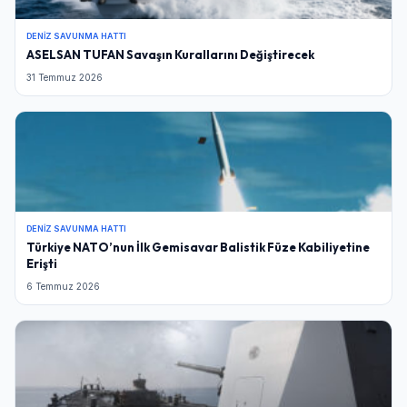
DENIZ SAVUNMA HATTI
ASELSAN TUFAN Savaşın Kurallarını Değiştirecek
31 Temmuz 2026
DENIZ SAVUNMA HATTI
Türkiye NATO’nun İlk Gemisavar Balistik Füze Kabiliyetine
Erişti
Giriş Yap
6 Temmuz 2026
Kullanıcı Adı veya E-posta