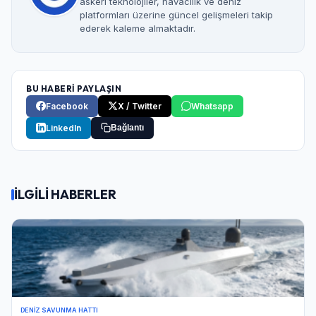
askeri teknolojiler, havacılık ve deniz
platformları üzerine güncel gelişmeleri takip
ederek kaleme almaktadır.
BU HABERİ PAYLAŞIN
Facebook
X / Twitter
Whatsapp
LinkedIn
Bağlantı
İLGİLİ HABERLER
DENIZ SAVUNMA HATTI