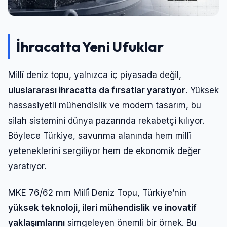
İhracatta Yeni Ufuklar
Millî deniz topu, yalnızca iç piyasada değil,
uluslararası ihracatta da fırsatlar yaratıyor
. Yüksek
hassasiyetli mühendislik ve modern tasarım, bu
silah sistemini dünya pazarında rekabetçi kılıyor.
Böylece Türkiye, savunma alanında hem millî
yeteneklerini sergiliyor hem de ekonomik değer
Giriş Yap
yaratıyor.
Kullanıcı Adı veya E-posta
MKE 76/62 mm Millî Deniz Topu, Türkiye’nin
yüksek teknoloji, ileri mühendislik ve inovatif
yaklaşımlarını
simgeleyen önemli bir örnek. Bu