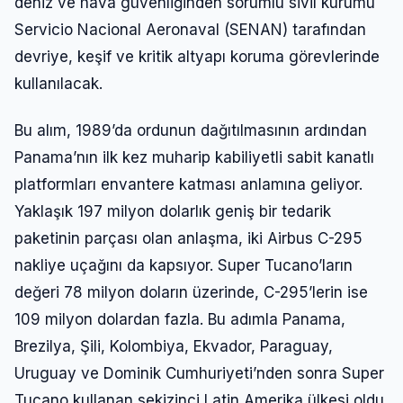
deniz ve hava güvenliğinden sorumlu sivil kurumu
Servicio Nacional Aeronaval (SENAN) tarafından
devriye, keşif ve kritik altyapı koruma görevlerinde
kullanılacak.
Bu alım, 1989’da ordunun dağıtılmasının ardından
Panama’nın ilk kez muharip kabiliyetli sabit kanatlı
platformları envantere katması anlamına geliyor.
Yaklaşık 197 milyon dolarlık geniş bir tedarik
paketinin parçası olan anlaşma, iki Airbus C-295
nakliye uçağını da kapsıyor. Super Tucano’ların
değeri 78 milyon doların üzerinde, C-295’lerin ise
109 milyon dolardan fazla. Bu adımla Panama,
Brezilya, Şili, Kolombiya, Ekvador, Paraguay,
Uruguay ve Dominik Cumhuriyeti’nden sonra Super
Tucano kullanan sekizinci Latin Amerika ülkesi oldu.