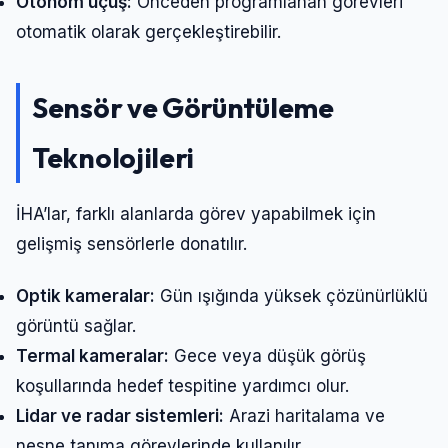
Otonom uçuş:
Önceden programlanan görevleri
otomatik olarak gerçekleştirebilir.
Sensör ve Görüntüleme
Teknolojiler
i
İHA’lar, farklı alanlarda görev yapabilmek için
gelişmiş sensörlerle donatılır.
Optik kameralar:
Gün ışığında yüksek çözünürlüklü
Giriş Yap
görüntü sağlar.
Termal kameralar:
Gece veya düşük görüş
Kullanıcı Adı veya E-posta
koşullarında hedef tespitine yardımcı olur.
Lidar ve radar sistemleri:
Arazi haritalama ve
nesne tanıma görevlerinde kullanılır.