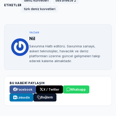
deniz kuvvetleri
sea breeze 2
ETİKETLER
türk deniz kuvvetleri
YAZAR
Nil
Savunma Hattı editörü. Savunma sanayii,
askeri teknolojiler, havacılık ve deniz
platformları üzerine güncel gelişmeleri takip
ederek kaleme almaktadır.
BU HABERİ PAYLAŞIN
Facebook
X / Twitter
Whatsapp
LinkedIn
Bağlantı