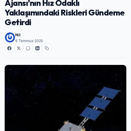
Ajansı’nın Hız Odaklı
Yaklaşımındaki Riskleri Gündeme
Getirdi
Nil
9 Temmuz 2025