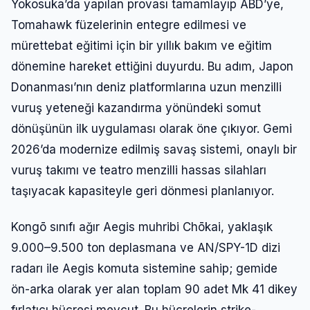
Yokosuka’da yapılan provası tamamlayıp ABD’ye,
Tomahawk füzelerinin entegre edilmesi ve
mürettebat eğitimi için bir yıllık bakım ve eğitim
dönemine hareket ettiğini duyurdu. Bu adım, Japon
Donanması’nın deniz platformlarına uzun menzilli
vuruş yeteneği kazandırma yönündeki somut
dönüşünün ilk uygulaması olarak öne çıkıyor. Gemi
2026’da modernize edilmiş savaş sistemi, onaylı bir
vuruş takımı ve teatro menzilli hassas silahları
taşıyacak kapasiteyle geri dönmesi planlanıyor.
Kongō sınıfı ağır Aegis muhribi Chōkai, yaklaşık
9.000–9.500 ton deplasmana ve AN/SPY-1D dizi
radarı ile Aegis komuta sistemine sahip; gemide
ön-arka olarak yer alan toplam 90 adet Mk 41 dikey
fırlatıcı hücresi mevcut. Bu hücrelerin strike-