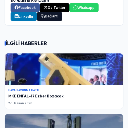
BU HABERİ PAYLAŞIN
Facebook
X / Twitter
Whatsapp
LinkedIn
Bağlantı
İLGİLİ HABERLER
Giriş Yap
HAVA SAVUNMA HATTI
MKE ENFAL-17 Ezber Bozacak
27 Haziran 2026
Kullanıcı Adı veya E-posta