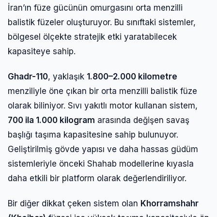
Şifre
İran’ın füze gücünün omurgasını orta menzilli
balistik füzeler oluşturuyor. Bu sınıftaki sistemler,
bölgesel ölçekte stratejik etki yaratabilecek
Beni Hatırla
Şifremi Unuttum
kapasiteye sahip.
Giriş Yap
Ghadr-110
, yaklaşık
1.800–2.000 kilometre
menziliyle öne çıkan bir orta menzilli balistik füze
olarak biliniyor. Sıvı yakıtlı motor kullanan sistem,
700 ila 1.000 kilogram
arasında değişen savaş
başlığı taşıma kapasitesine sahip bulunuyor.
Geliştirilmiş gövde yapısı ve daha hassas güdüm
sistemleriyle önceki Shahab modellerine kıyasla
daha etkili bir platform olarak değerlendiriliyor.
Bir diğer dikkat çeken sistem olan
Khorramshahr